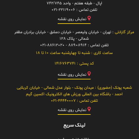
اپال - طبقه هفتم - واحد 742/745
تلفن تماس :
021-22119006
نمایش روی نقشه
مرکز گارانتی
: تهران - خیابان ولیعصر - خیابان دمشق - خیابان برادران مظفر
شمالی - پلاک 128
تلفن تماس :
88908914 - 021-88612020
ساعت کاری :
شنبه تا چهارشنبه ساعت 10 تا 18
کد پستی :
1416763741
نمایش روی نقشه
شعبه پونک (حضوری)
: میدان پونک - بلوار عدل شمالی - خیابان کربلایی
احمد - باشگاه بین المللی ورزش های الکترونیک اکسین گیم
تلفن تماس :
021-44440007
نمایش روی نقشه
لینک سریع