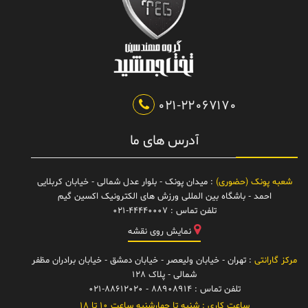
021-22067170
آدرس های ما
شعبه پونک (حضوری)
: میدان پونک - بلوار عدل شمالی - خیابان کربلایی
احمد - باشگاه بین المللی ورزش های الکترونیک اکسین گیم
تلفن تماس :
021-44440007
نمایش روی نقشه
مرکز گارانتی
: تهران - خیابان ولیعصر - خیابان دمشق - خیابان برادران مظفر
شمالی - پلاک 128
تلفن تماس :
88908914 - 021-88612020
ساعت کاری :
شنبه تا چهارشنبه ساعت 10 تا 18