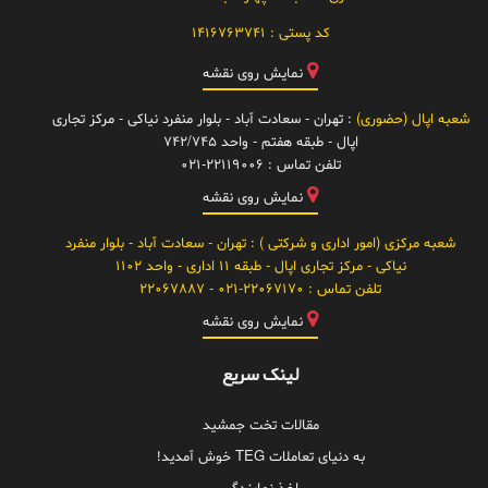
کد پستی :
1416763741
نمایش روی نقشه
شعبه اپال (حضوری)
: تهران - سعادت آباد - بلوار منفرد نیاکی - مرکز تجاری
اپال - طبقه هفتم - واحد 742/745
تلفن تماس :
021-22119006
نمایش روی نقشه
شعبه مرکزی (امور اداری و شرکتی )
: تهران - سعادت آباد - بلوار منفرد
نیاکی - مرکز تجاری اپال - طبقه 11 اداری - واحد 1102
تلفن تماس :
021-22067170 - 22067887
نمایش روی نقشه
لینک سریع
مقالات تخت جمشید
به دنیای تعاملات TEG خوش آمدید!