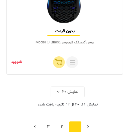
بدون قیمت
موس گیمینگ گلوریوس Model O Black
ناموجود
نمایش
1
تا
20
از
43
نتیجه یافت شده
قبلی
بعدی
3
2
1