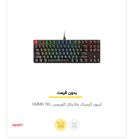
بدون قیمت
کیبورد گیمینگ مکانیکال گلوریوس GMMK TKL
ناموجود