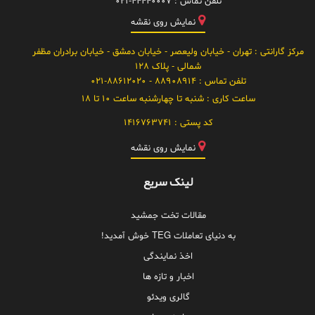
تلفن تماس :
021-44440007
نمایش روی نقشه
مرکز گارانتی
: تهران - خیابان ولیعصر - خیابان دمشق - خیابان برادران مظفر
شمالی - پلاک 128
تلفن تماس :
88908914 - 021-88612020
ساعت کاری :
شنبه تا چهارشنبه ساعت 10 تا 18
کد پستی :
1416763741
نمایش روی نقشه
لینک سریع
مقالات تخت جمشید
به دنیای تعاملات TEG خوش آمدید!
اخذ نمایندگی
اخبار و تازه ها
گالری ویدئو