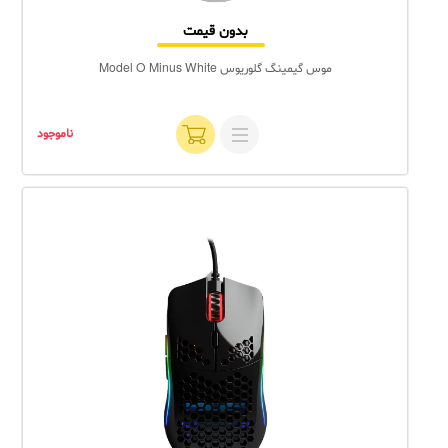
بدون قیمت
موس گیمینگ گلوریوس Model O Minus White
ناموجود