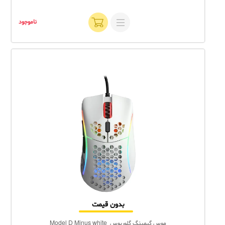
ناموجود
بدون قیمت
موس گیمینگ گلوریوس Model D Minus white