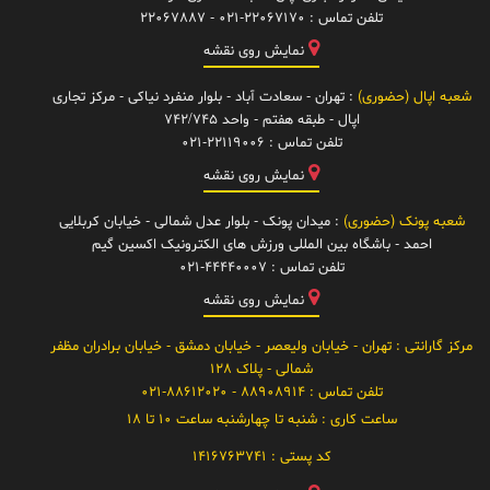
تلفن تماس :
021-22067170 - 22067887
نمایش روی نقشه
شعبه اپال (حضوری)
: تهران - سعادت آباد - بلوار منفرد نیاکی - مرکز تجاری
اپال - طبقه هفتم - واحد 742/745
تلفن تماس :
021-22119006
نمایش روی نقشه
شعبه پونک (حضوری)
: میدان پونک - بلوار عدل شمالی - خیابان کربلایی
احمد - باشگاه بین المللی ورزش های الکترونیک اکسین گیم
تلفن تماس :
021-44440007
نمایش روی نقشه
مرکز گارانتی
: تهران - خیابان ولیعصر - خیابان دمشق - خیابان برادران مظفر
شمالی - پلاک 128
تلفن تماس :
88908914 - 021-88612020
ساعت کاری :
شنبه تا چهارشنبه ساعت 10 تا 18
کد پستی :
1416763741