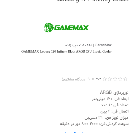
GameMax | خنک کننده پردازنده
GAMEMAX Iceburg 120 Infinity Black ARGB CPU Liquid Cooler
0.0
(
2
دیدگاه مشتری)
ا
2
م
نورپردازی: ARGB
ت
ی
ابعاد فن: 120 میلی‌متر
ا
تعداد فن : 1 عدد
ز
د
اتصال فن: 4 پین
ه
میزان نویز فن: 32 دسی‌بل
ی
0
سرعت گردش فن: 2000-800 دور بر دقیقه
.
0