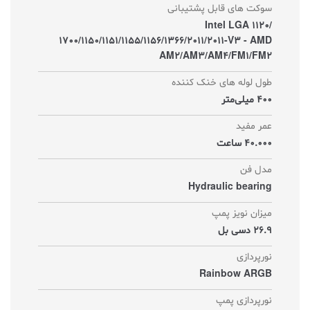
سوکت های قابل پشتیبانی
Intel LGA 1120/
1700/1150/1151/1155/1156/1366/2011/2011-V3 - AMD
AM2/AM3/AM4/FM1/FM2
طول لوله های خنک کننده
400 میلی‌متر
عمر مفید
40.000 ساعت
مدل فن
Hydraulic bearing
میزان نویز پمپ
26.9 دسی بل
نورپردازی
Rainbow ARGB
نورپردازی پمپ