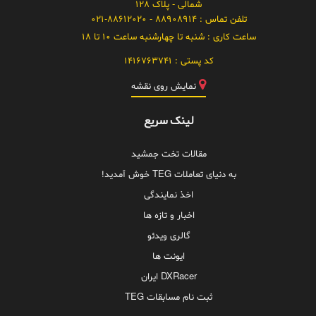
شمالی - پلاک 128
تلفن تماس :
88908914 - 021-88612020
ساعت کاری :
شنبه تا چهارشنبه ساعت 10 تا 18
کد پستی :
1416763741
نمایش روی نقشه
لینک سریع
مقالات تخت جمشید
به دنیای تعاملات TEG خوش آمدید!
اخذ نمایندگی
اخبار و تازه ها
گالری ویدئو
ایونت ها
DXRacer ایران
ثبت نام مسابقات TEG