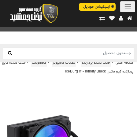
اپلیکیشن موبایل
صفحه اصلی
خنک کننده پردازنده
قطعات کامپیوتر
محصولات
خنک کننده مایع
پردازنده گیم مکس IceBurg 120 Infinity Black