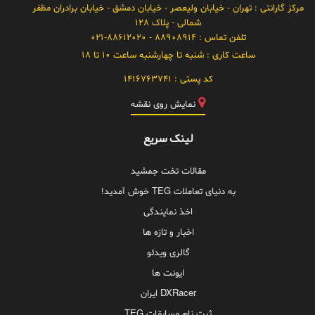
مرکز گارانتی
: تهران - خیابان ولیعصر - خیابان دمشق - خیابان برادران مظفر
شمالی - پلاک 128
تلفن تماس :
88908914 - 021-88612020
ساعت کاری :
شنبه تا چهارشنبه ساعت 10 تا 18
کد پستی :
1416763741
نمایش روی نقشه
لینک سریع
مقالات تخت جمشید
به دنیای تعاملات TEG خوش آمدید!
اخذ نمایندگی
اخبار و تازه ها
گالری ویدئو
ایونت ها
DXRacer ایران
ثبت نام مسابقات TEG