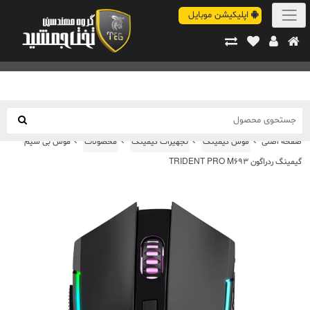
اپلیکیشن موبایل
صفحه اصلی
موس گیمینگ
تجهیزات گیمینگ
محصولات
موس بی سیم
گیمینگ ردراگون TRIDENT PRO M693