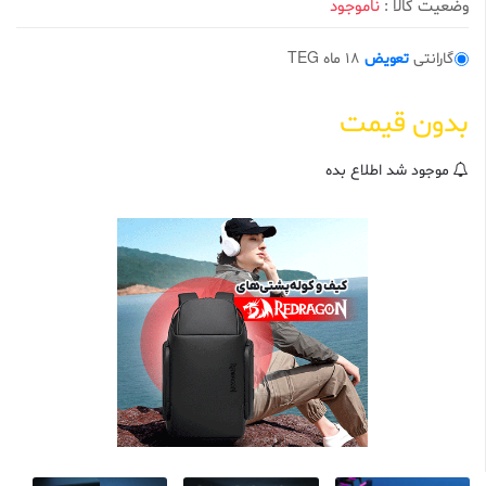
وضعیت کالا :
ناموجود
0
ا
ز
5
گارانتی
تعویض
18 ماه TEG
ب
ر
ا
بدون قیمت
س
ا
س
ا
موجود شد اطلاع بده
م
ت
ی
ا
ز
م
ش
ت
ر
ی