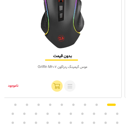
بدون قیمت
موس گیمینگ ردراگون Griffin M607
ناموجود