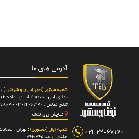
آدرس های ما
شعبه مرکزی (امور اداری و شرکتی )
: 
تجاری اپال - طبقه 11 اداری - واحد 1102
تلفن تماس :
021-22067170 - 22067887
نمایش روی نقشه
شعبه اپال (حضوری)
: تهران - سعادت آ
021-22067170
هفتم - واحد 742/745