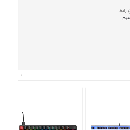
 رابط
سیم