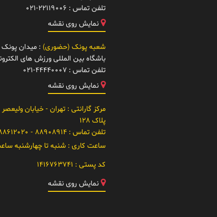
تلفن تماس :
021-22119006
نمایش روی نقشه
شعبه پونک (حضوری)
: میدان پونک -
باشگاه بین المللی ورزش های الکتر
تلفن تماس :
021-44440007
نمایش روی نقشه
مرکز گارانتی
: تهران - خیابان ولیعصر 
پلاک 128
تلفن تماس :
88908914 - 021-88612020
ساعت کاری :
شنبه تا چهارشنبه ساعت 10 تا
کد پستی :
1416763741
نمایش روی نقشه