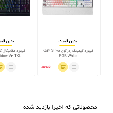
بدون قیمت
بدون قی
Huntsman V
کیبورد گیمینگ ردراگون K512 Shiva
کیبورد مکانیکال گ
idow V3 TKL
RGB White
اموجود
ناموجود
محصولاتی که اخیرا بازدید شده