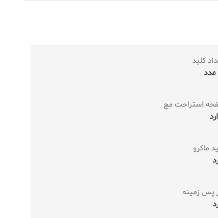
اد کلید
حه استراحت مچ
رد
د ماکرو
د
ر پس زمینه
د