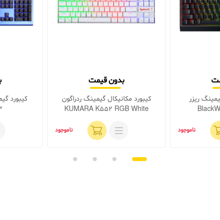
مت
بدون قیمت
ب
یمینگ ریزر
کیبورد مکانیکال گیمینگ ردراگون
کیبورد گی
3
KUMARA K552 RGB White
BlackW
ناموجود
ناموجود