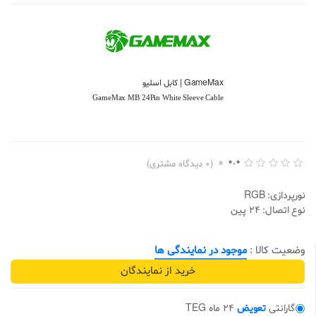
GameMax | کابل اسلیو
GameMax MB 24Pin White Sleeve Cable
0.0
(
0
دیدگاه مشتری)
ا
0
م
نورپردازی: RGB
ت
ی
نوع اتصال: 24 پین
ا
ز
د
ه
وضعیت کالا :
موجود در نمایندگی ها
ی
0
خرید از نمایندگان
.
0
0
ا
گارانتی
تعویض
24 ماه TEG
ز