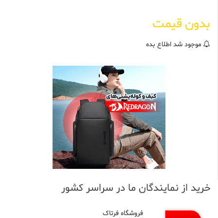
5
ب
بدون قیمت
ر
ا
س
ا
موجود شد اطلاع بده
س
ا
م
ت
ی
ا
ز
م
ش
ت
ر
ی
خرید از نمایندگان ما در سراسر کشور
فروشگاه فرتاک