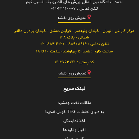
احمد - باشگاه بین المللی ورزش های الکترونیک اکسین گیم
تلفن تماس :
021-44440007
نمایش روی نقشه
مرکز گارانتی
: تهران - خیابان ولیعصر - خیابان دمشق - خیابان برادران مظفر
شمالی - پلاک 128
تلفن تماس :
88908914 - 021-88612020
ساعت کاری :
شنبه تا چهارشنبه ساعت 10 تا 18
کد پستی :
1416763741
نمایش روی نقشه
لینک سریع
مقالات تخت جمشید
به دنیای تعاملات TEG خوش آمدید!
اخذ نمایندگی
اخبار و تازه ها