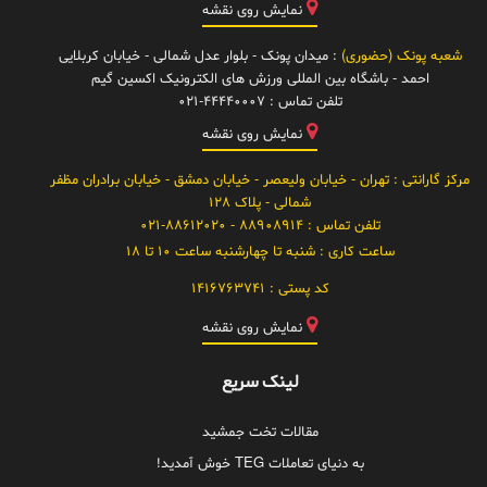
نمایش روی نقشه
شعبه پونک (حضوری)
: میدان پونک - بلوار عدل شمالی - خیابان کربلایی
احمد - باشگاه بین المللی ورزش های الکترونیک اکسین گیم
تلفن تماس :
021-44440007
نمایش روی نقشه
مرکز گارانتی
: تهران - خیابان ولیعصر - خیابان دمشق - خیابان برادران مظفر
شمالی - پلاک 128
تلفن تماس :
88908914 - 021-88612020
ساعت کاری :
شنبه تا چهارشنبه ساعت 10 تا 18
کد پستی :
1416763741
نمایش روی نقشه
لینک سریع
مقالات تخت جمشید
به دنیای تعاملات TEG خوش آمدید!