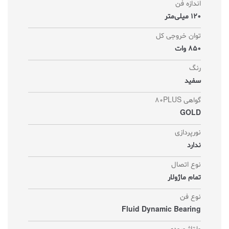
اندازه فن
120 میلی‌متر
توان خروجی کل
850 وات
رنگ
سفید
گواهی 80PLUS
GOLD
نورپردازی
ندارد
نوع اتصال
تمام ماژولار
نوع فن
Fluid Dynamic Bearing