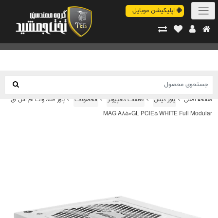
اپلیکیشن موبایل
صفحه اصلی
پاور کیس
قطعات کامپیوتر
محصولات
پاور 850 وات ام اس آی
MAG A850GL PCIE5 WHITE Full Modular