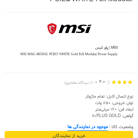
MSI | پاور کیس
MSI MAG A850GL PCIE5 WHITE Gold Full Modular Power Supply
4.0
(
1
دیدگاه مشتری)
1
امتیازده
ی
4.00
نوع اتصال کابل: تمام ماژولار
از 5
براساس
توان خروجی: 850 وات
امتیاز
ابعاد فن: 120 میلی‌متر
مشتری
گواهی: 80PLUS GOLD
وضعیت کالا :
موجود در نمایندگی ها
خرید از نمایندگان