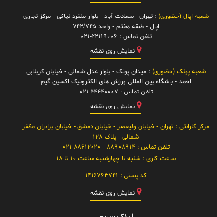
شعبه اپال (حضوری)
: تهران - سعادت آباد - بلوار منفرد نیاکی - مرکز تجاری
اپال - طبقه هفتم - واحد 742/745
تلفن تماس :
021-22119006
نمایش روی نقشه
شعبه پونک (حضوری)
: میدان پونک - بلوار عدل شمالی - خیابان کربلایی
احمد - باشگاه بین المللی ورزش های الکترونیک اکسین گیم
تلفن تماس :
021-44440007
نمایش روی نقشه
مرکز گارانتی
: تهران - خیابان ولیعصر - خیابان دمشق - خیابان برادران مظفر
شمالی - پلاک 128
تلفن تماس :
88908914 - 021-88612020
ساعت کاری :
شنبه تا چهارشنبه ساعت 10 تا 18
کد پستی :
1416763741
نمایش روی نقشه
لینک سریع