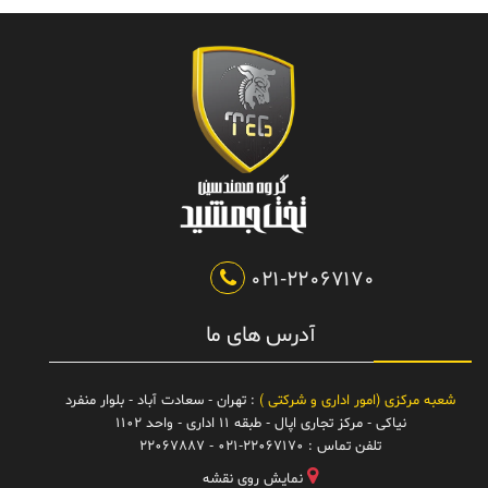
021-22067170
آدرس های ما
شعبه مرکزی (امور اداری و شرکتی )
: تهران - سعادت آباد - بلوار منفرد
نیاکی - مرکز تجاری اپال - طبقه 11 اداری - واحد 1102
تلفن تماس :
021-22067170 - 22067887
نمایش روی نقشه