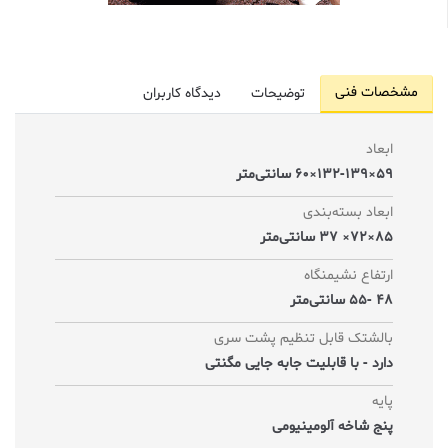
مشخصات فنی
توضیحات
دیدگاه کاربران
ابعاد
59×132-139×60 سانتی‌متر
ابعاد بسته‌بندی
85×72× 37 سانتی‌متر
ارتفاع نشیمنگاه
48 -55 سانتی‌متر
بالشتک قابل تنظیم پشت سری
دارد - با قابلیت جابه جایی مگنتی
پایه
پنج شاخه آلومینیومی