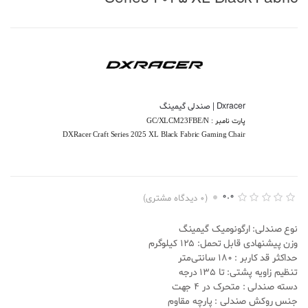
Dxracer | صندلی گیمینگ
پارت نامبر :
GC/XLCM23FBE/N
DXRacer Craft Series 2025 XL Black Fabric Gaming Chair
0.0
(
0
دیدگاه مشتری)
ا
0
م
نوع صندلی: ارگونومیک گیمینگ
ت
ی
وزن پیشنهادی قابل تحمل: 125 کیلوگرم
ا
حداکثر قد کاربر : 180 سانتی‌متر
ز
د
تنظیم زاویه پشتی: تا 135 درجه
ه
دسته صندلی : متحرک در 4 جهت
ی
0
جنس روکش صندلی : پارچه مقاوم
.