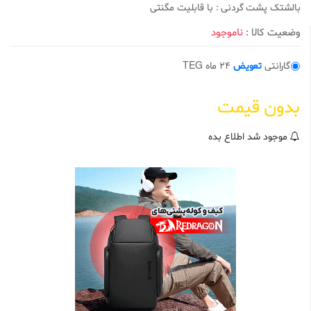
بالشتک پشت گردنی : با قابلیت مگنتی
0
0
ا
وضعیت کالا :
ناموجود
ز
5
ب
گارانتی
تعویض
24 ماه TEG
ر
ا
س
ا
بدون قیمت
س
ا
م
ت
موجود شد اطلاع بده
ی
ا
ز
م
ش
ت
ر
ی