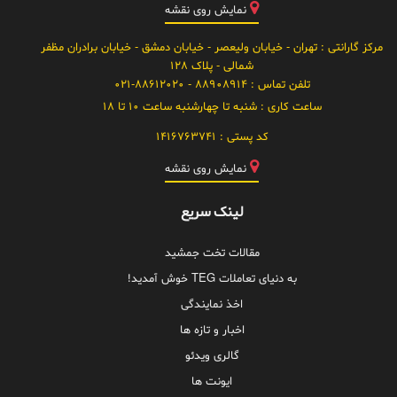
نمایش روی نقشه
مرکز گارانتی
: تهران - خیابان ولیعصر - خیابان دمشق - خیابان برادران مظفر
شمالی - پلاک 128
تلفن تماس :
88908914 - 021-88612020
ساعت کاری :
شنبه تا چهارشنبه ساعت 10 تا 18
کد پستی :
1416763741
نمایش روی نقشه
لینک سریع
مقالات تخت جمشید
به دنیای تعاملات TEG خوش آمدید!
اخذ نمایندگی
اخبار و تازه ها
گالری ویدئو
ایونت ها