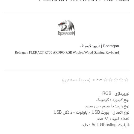
Redragon | کیبورد گیمینگ
Redragon FLEKACT K708 AK PRO RGB Wireless/Wired Gaming Keyboard
0.0
(
0
دیدگاه مشتری)
ا
0
م
نورپردازی : RGB
ت
ی
نوع کیبورد : گیمینگ
ا
نوع رابط: با سیم - بی سیم
ز
د
نوع اتصال : پورت USB - بلوتوث - دانگل USB
ه
تعداد کلید : 81 عدد
ی
0
قابلیت
Anti-Ghosting : دارد
.
0