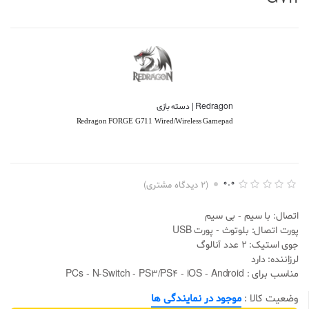
Redragon | دسته بازی
Redragon FORGE G711 Wired/Wireless Gamepad
0.0
(
2
دیدگاه مشتری)
ا
2
م
اتصال: با سیم - بی سیم
ت
ی
پورت اتصال: بلوتوث - پورت USB
ا
جوی استیک: 2 عدد آنالوگ
ز
د
لرزاننده: دارد
ه
مناسب برای :
- Android
PCs - N-Switch - PS3/PS4 - iOS
ی
0
.
وضعیت کالا :
موجود در نمایندگی ها
0