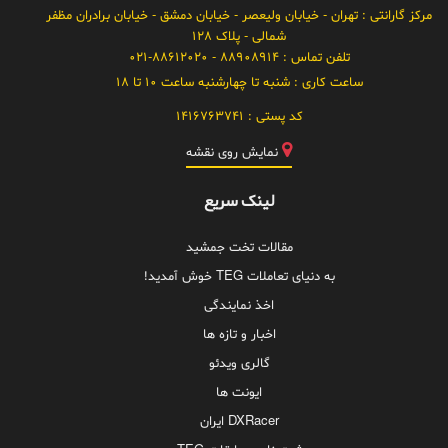
مرکز گارانتی
: تهران - خیابان ولیعصر - خیابان دمشق - خیابان برادران مظفر
شمالی - پلاک 128
تلفن تماس :
88908914 - 021-88612020
ساعت کاری :
شنبه تا چهارشنبه ساعت 10 تا 18
کد پستی :
1416763741
نمایش روی نقشه
لینک سریع
مقالات تخت جمشید
به دنیای تعاملات TEG خوش آمدید!
اخذ نمایندگی
اخبار و تازه ها
گالری ویدئو
ایونت ها
DXRacer ایران