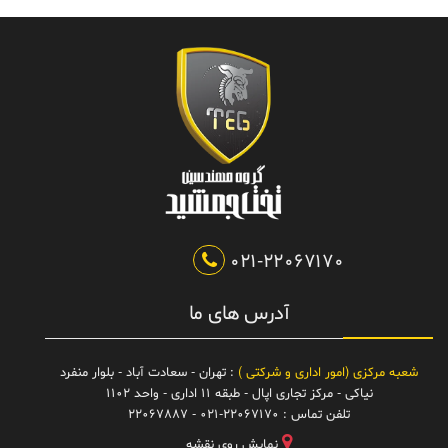
021-22067170
آدرس های ما
شعبه مرکزی (امور اداری و شرکتی )
: تهران - سعادت آباد - بلوار منفرد
نیاکی - مرکز تجاری اپال - طبقه 11 اداری - واحد 1102
تلفن تماس :
021-22067170 - 22067887
نمایش روی نقشه