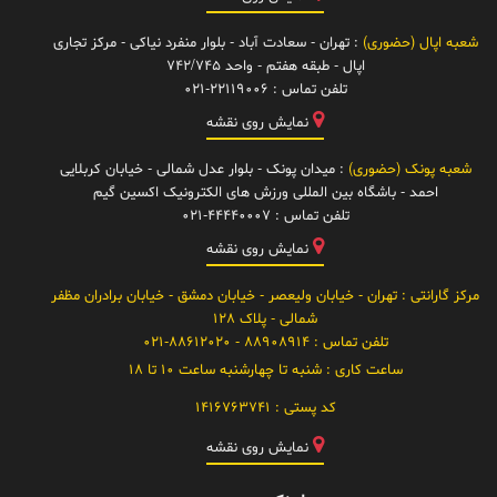
شعبه اپال (حضوری)
: تهران - سعادت آباد - بلوار منفرد نیاکی - مرکز تجاری
اپال - طبقه هفتم - واحد 742/745
تلفن تماس :
021-22119006
نمایش روی نقشه
شعبه پونک (حضوری)
: میدان پونک - بلوار عدل شمالی - خیابان کربلایی
احمد - باشگاه بین المللی ورزش های الکترونیک اکسین گیم
تلفن تماس :
021-44440007
نمایش روی نقشه
مرکز گارانتی
: تهران - خیابان ولیعصر - خیابان دمشق - خیابان برادران مظفر
شمالی - پلاک 128
تلفن تماس :
88908914 - 021-88612020
ساعت کاری :
شنبه تا چهارشنبه ساعت 10 تا 18
کد پستی :
1416763741
نمایش روی نقشه