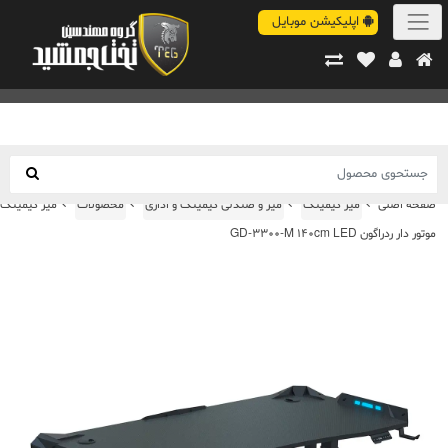
اپلیکیشن موبایل
صفحه اصلی
میز گیمینگ
میز و صندلی گیمینگ و اداری
محصولات
میز گیمینگ
موتور دار ردراگون GD-3300-M 140cm LED