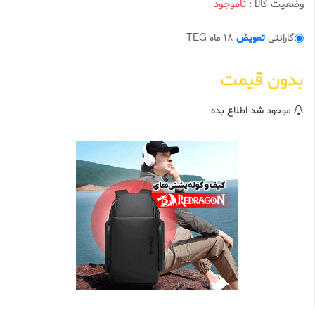
وضعیت کالا :
ناموجود
0
ا
ز
5
گارانتی
تعویض
18 ماه TEG
ب
ر
ا
بدون قیمت
س
ا
س
ا
موجود شد اطلاع بده
م
ت
ی
ا
ز
م
ش
ت
ر
ی