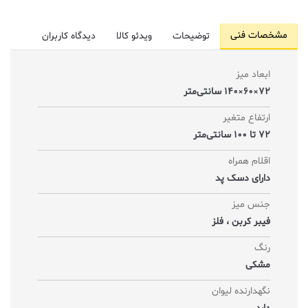
مشخصات فنی
توضیحات
ویدئو کالا
دیدگاه کاربران
ابعاد میز
72×60×140 سانتی‌متر
ارتفاع متغیر
72 تا 100 سانتی‌متر
اقلام همراه
دارای دسک پد
جنس میز
فیبر کربن ، فلز
رنگ
مشکی
نگهدارنده لیوان