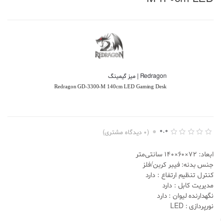
Redragon | میز گیمینگ
Redragon GD-3300-M 140cm LED Gaming Desk
0.0
(
0
دیدگاه مشتری)
ا
0
م
ابعاد: 72×60×140 سانتی‌متر
ت
ی
جنس بدنه: فیبر کربن/فلز
ا
کنترل تنظیم ارتفاع : دارد
ز
د
مدیریت کابل : دارد
ه
نگهدارنده لیوان : دارد
ی
0
نورپردازی : LED
.
0