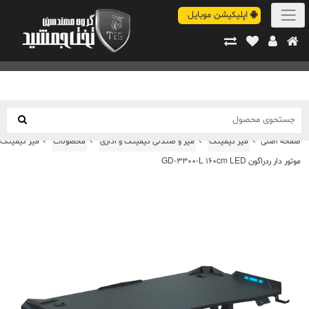
اپلیکیشن موبایل
صفحه اصلی
میز گیمینگ
میز و صندلی گیمینگ و اداری
محصولات
میز گیمینگ
موتور دار ردراگون GD-3300-L 160cm LED