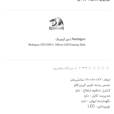
Redragon | میز گیمینگ
Redragon GD-3300-L 160cm LED Gaming Desk
0.0
(
0
دیدگاه مشتری)
ا
0
م
ابعاد: 72×60×160 سانتی‌متر
ت
ی
جنس بدنه: فیبر کربن/فلز
ا
کنترل تنظیم ارتفاع : دارد
ز
د
مدیریت کابل : دارد
ه
نگهدارنده لیوان : دارد
ی
0
نورپردازی : LED
.
0