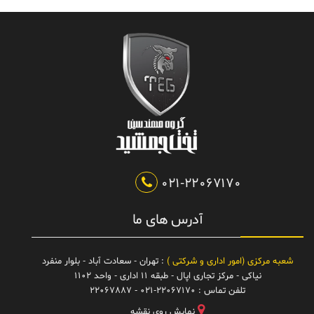
021-22067170
آدرس های ما
شعبه مرکزی (امور اداری و شرکتی )
: تهران - سعادت آباد - بلوار منفرد
نیاکی - مرکز تجاری اپال - طبقه 11 اداری - واحد 1102
تلفن تماس :
021-22067170 - 22067887
نمایش روی نقشه