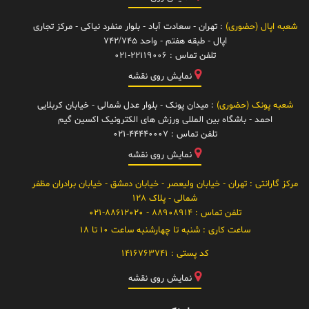
شعبه اپال (حضوری)
: تهران - سعادت آباد - بلوار منفرد نیاکی - مرکز تجاری
اپال - طبقه هفتم - واحد 742/745
تلفن تماس :
021-22119006
نمایش روی نقشه
شعبه پونک (حضوری)
: میدان پونک - بلوار عدل شمالی - خیابان کربلایی
احمد - باشگاه بین المللی ورزش های الکترونیک اکسین گیم
تلفن تماس :
021-44440007
نمایش روی نقشه
مرکز گارانتی
: تهران - خیابان ولیعصر - خیابان دمشق - خیابان برادران مظفر
شمالی - پلاک 128
تلفن تماس :
88908914 - 021-88612020
ساعت کاری :
شنبه تا چهارشنبه ساعت 10 تا 18
کد پستی :
1416763741
نمایش روی نقشه