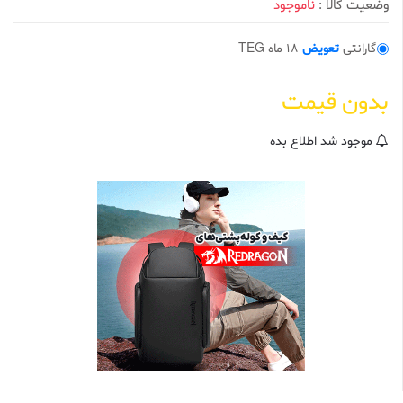
وضعیت کالا :
ناموجود
0
ا
ز
5
گارانتی
تعویض
18 ماه TEG
ب
ر
ا
بدون قیمت
س
ا
س
ا
موجود شد اطلاع بده
م
ت
ی
ا
ز
م
ش
ت
ر
ی