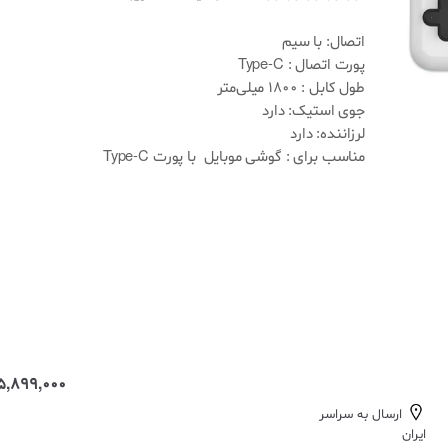
ا
1
م
اتصال: با سیم
ت
پورت اتصال : Type-C
ی
ا
طول کابل : 1800 میلی‌متر
ز
جوی استیک: دارد
د
ه
لرزاننده: دارد
ی
مناسب برای : گوشی موبایل با پورت Type-C
0
.
0
0
ا
ز
5
ب
ر
ا
س
ا
س
ا
5,899,000 تومان
م
ت
ارسال به سراسر
ی
ا
ایران