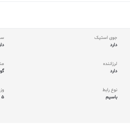
ز
م
ش
ت
ر
ی
جوی استیک
سای
دارد
دارا
لرزاننده
من
دارد
گوشی
نوع رابط
وز
باسیم
5 گرم