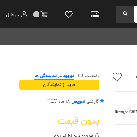
0
پروفایل
وضعیت کالا :
موجود در نمایندگی ها
خرید از نمایندگان
گارانتی
تعویض
18 ماه TEG
Redragon G817
بدون قیمت
موجود شد اطلاع بده