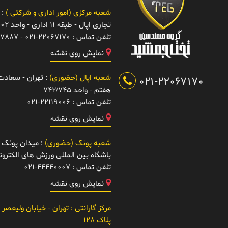
شعبه مرکزی (امور اداری و شرکتی )
: 
تجاری اپال - طبقه 11 اداری - واحد 1102
تلفن تماس :
021-22067170 - 22067887
نمایش روی نقشه
شعبه اپال (حضوری)
: تهران - سعادت آ
021-22067170
هفتم - واحد 742/745
تلفن تماس :
021-22119006
نمایش روی نقشه
شعبه پونک (حضوری)
: میدان پونک -
باشگاه بین المللی ورزش های الکتر
تلفن تماس :
021-44440007
نمایش روی نقشه
مرکز گارانتی
: تهران - خیابان ولیعصر 
پلاک 128