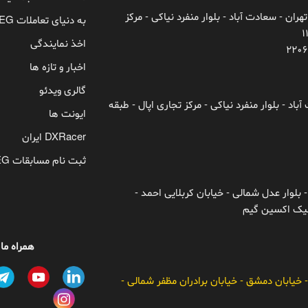
تهران - سعادت آباد - بلوار منفرد نیاکی - مرکز
به دنیای تعاملات TEG خوش آمدید!
اخذ نمایندگی
اخبار و تازه ها
گالری ویدئو
باد - بلوار منفرد نیاکی - مرکز تجاری اپال - طبقه
ایونت ها
DXRacer ایران
ثبت نام مسابقات TEG
 بلوار عدل شمالی - خیابان کربلایی احمد -
ونیک اکسین گیم
همراه ما
- خیابان دمشق - خیابان برادران مظفر شمالی -