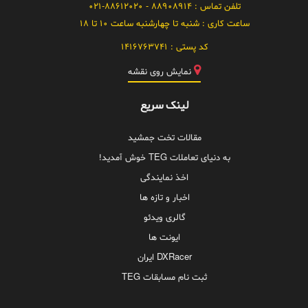
تلفن تماس :
88908914 - 021-88612020
ساعت کاری :
شنبه تا چهارشنبه ساعت 10 تا 18
کد پستی :
1416763741
نمایش روی نقشه
لینک سریع
مقالات تخت جمشید
به دنیای تعاملات TEG خوش آمدید!
اخذ نمایندگی
اخبار و تازه ها
گالری ویدئو
ایونت ها
DXRacer ایران
ثبت نام مسابقات TEG