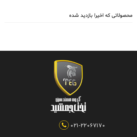
محصولاتی که اخیرا بازدید شده
021-22067170