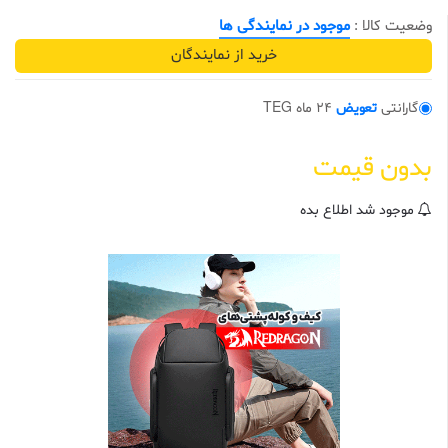
0
ا
وضعیت کالا :
موجود در نمایندگی ها
ز
5
خرید از نمایندگان
ب
ر
ا
س
گارانتی
تعویض
24 ماه TEG
ا
س
ا
بدون قیمت
م
ت
ی
ا
موجود شد اطلاع بده
ز
م
ش
ت
ر
ی