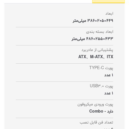
ابعاد
449×205×386 میلی‌متر
ابعاد بسته بندی
433×255×486 میلی‌متر
پشتیبانی از مادربرد
ATX、M-ATX、ITX
پورت TYPE-C
1 عدد
پورت USB3.0
1 عدد
پورت ورودی میکروفون
دارد - Combo
تعداد فن قابل نصب