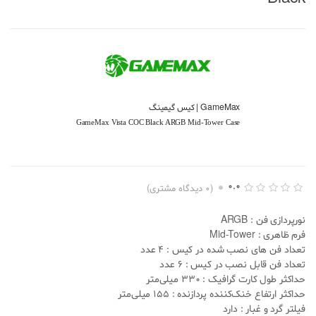
GameMax | کیس گیمینگ
GameMax Vista COC Black ARGB Mid-Tower Case
0.0
(
0
دیدگاه مشتری)
ا
0
م
نورپردازی فن : ARGB
ت
ی
فرم ظاهری :
-Tower
Mid
ا
تعداد فن های نصب شده در کیس : 4 عدد
ز
د
تعداد فن قابل نصب در کیس : 6 عدد
ه
حداکثر طول کارت گرافیک : 330 میلی‌متر
ی
0
حداکثر ارتفاع خنک‌کننده پردازنده : 155 میلی‌متر
.
فیلتر گرد و غبار : دارد
0