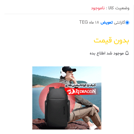
0
ا
وضعیت کالا :
ناموجود
ز
5
ب
گارانتی
تعویض
18 ماه TEG
ر
ا
س
ا
بدون قیمت
س
ا
م
ت
موجود شد اطلاع بده
ی
ا
ز
م
ش
ت
ر
ی