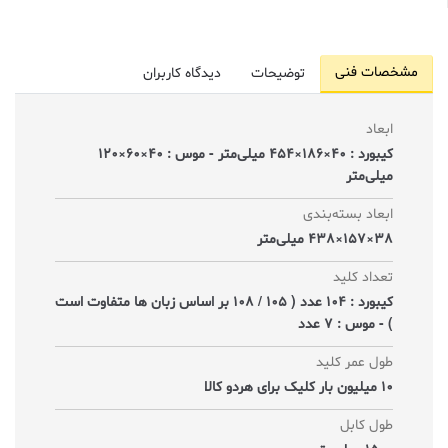
مشخصات فنی
توضیحات
دیدگاه کاربران
ابعاد
کیبورد : 40×186×454 میلی‌متر - موس : 40×60×120
میلی‌متر
ابعاد بسته‌بندی
38×157×438 میلی‌متر
تعداد کلید
کیبورد : 104 عدد ( 105 / 108 بر اساس زبان ها متفاوت است
) - موس : 7 عدد
طول عمر کلید
10 میلیون بار کلیک برای هردو کالا
طول کابل