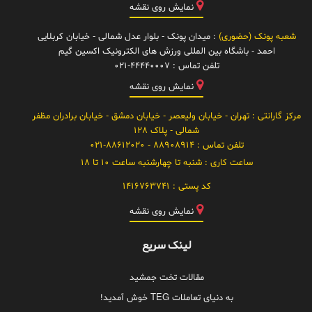
نمایش روی نقشه
شعبه پونک (حضوری)
: میدان پونک - بلوار عدل شمالی - خیابان کربلایی
احمد - باشگاه بین المللی ورزش های الکترونیک اکسین گیم
تلفن تماس :
021-44440007
نمایش روی نقشه
مرکز گارانتی
: تهران - خیابان ولیعصر - خیابان دمشق - خیابان برادران مظفر
شمالی - پلاک 128
تلفن تماس :
88908914 - 021-88612020
ساعت کاری :
شنبه تا چهارشنبه ساعت 10 تا 18
کد پستی :
1416763741
نمایش روی نقشه
لینک سریع
مقالات تخت جمشید
به دنیای تعاملات TEG خوش آمدید!