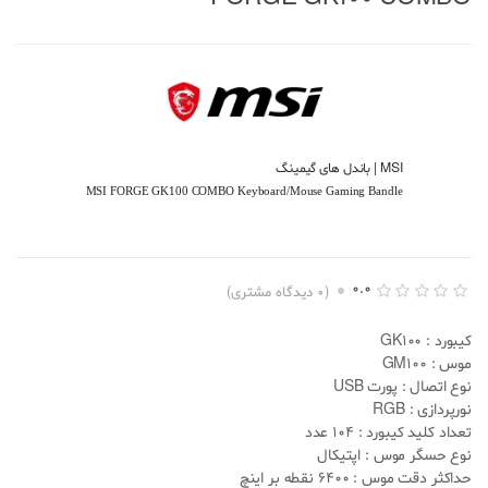
MSI | باندل های گیمینگ
MSI FORGE GK100 COMBO Keyboard/Mouse Gaming Bandle
0.0
(
0
دیدگاه مشتری)
ا
0
م
کیبورد : GK100
ت
ی
موس : GM100
ا
نوع اتصال : پورت USB
ز
د
نورپردازی : RGB
ه
تعداد کلید کیبورد : 104 عدد
ی
0
نوع حسگر موس : اپتیکال
.
حداکثر دقت موس : 6400 نقطه بر اینچ
0