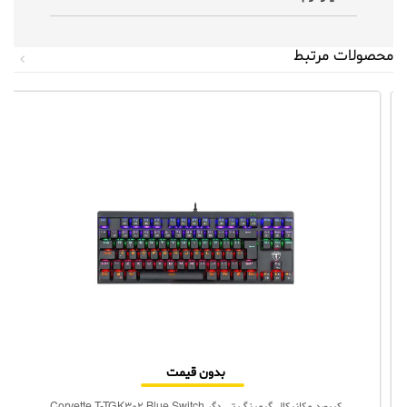
محصولات مرتبط
بدون قیمت
کیبورد مکانیکال گیمینگ تی دگر Corvette T-TGK302 Blue Switch