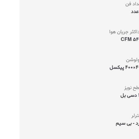
داد فن
کثر جریان هوا
54.3
ولوشن
پیکسل
ح نویز
ل
رلر
د - بی سیم