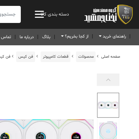
جستجو:
دسته بندی کالا
راهنمای خرید
از کجا بخریم؟
بلاگ
درباره ما
تماس ب
صفحه اصلی
محصولات
قطعات کامپیوتر
فن کیس
فن کیس لیان لی reless White