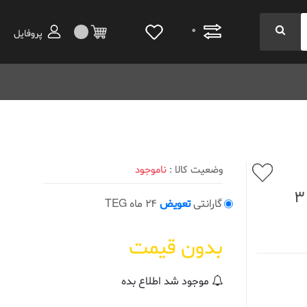
0
پروفایل
وضعیت کالا :
ناموجود
Reverse Blade Wireless White بسته 3
گارانتی
تعویض
24 ماه TEG
بدون قیمت
موجود شد اطلاع بده