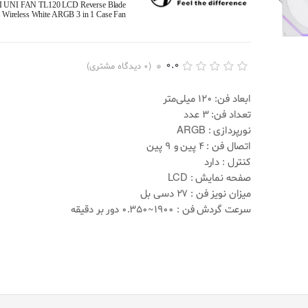
I UNI FAN TL120 LCD Reverse Blade
Wireless White ARGB 3 in 1 Case Fan
0.0
(
0
دیدگاه مشتری)
ا
0
م
ابعاد فن: 120 میلی‌متر
ت
تعداد فن: 3 عدد
ی
ا
نورپردازی : ARGB
ز
اتصال فن : 4 پین و 9 پین
د
ه
کنترل : دارد
ی
صفحه نمایش : LCD
0
.
میزان نویز فن : 27 دسی بل
0
سرعت گردش فن : 1900
~0.350
دور بر دقیقه
0
ا
ز
5
ب
ر
ا
س
ا