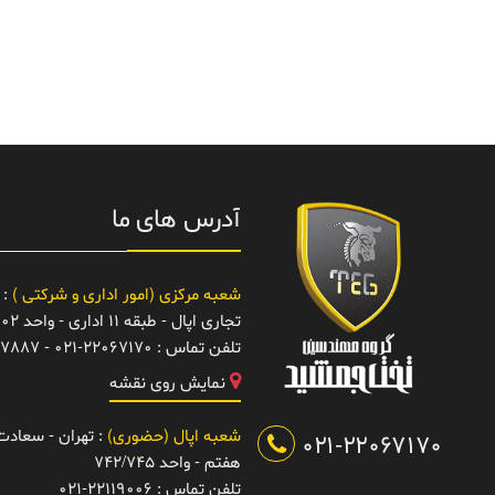
آدرس های ما
شعبه مرکزی (امور اداری و شرکتی )
: 
تجاری اپال - طبقه 11 اداری - واحد 1102
تلفن تماس :
021-22067170 - 22067887
نمایش روی نقشه
شعبه اپال (حضوری)
: تهران - سعادت آ
021-22067170
هفتم - واحد 742/745
تلفن تماس :
021-22119006