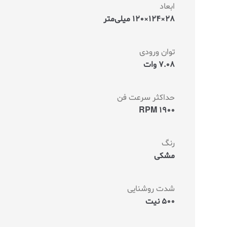
ابعاد
28×124×120 میلی‌متر
توان ورودی
7.08 وات
حداکثر سرعت فن
1900 RPM
رنگ
مشکی
شدت روشنایی
500 نیت