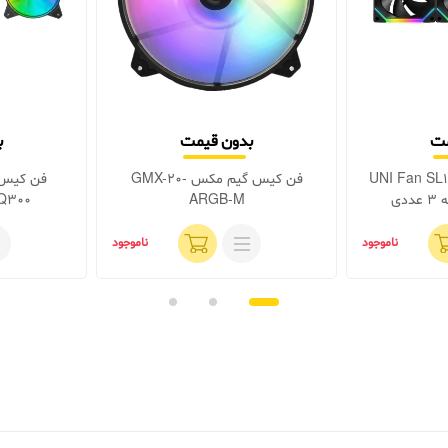
مت
بدون قیمت
ب
س لیان لی UNI Fan SL120
فن کیس گیم مکس GMX-20-
فن کیس 
ARGB-M
RQ300 بسته 3
ناموجود
ناموجود