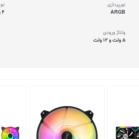
نورپردازی
نوع
ARGB
4 پین و 9 پین - 3-12V PWM به SATA
ولتاژ ورودی
5 ولت و 12 ولت