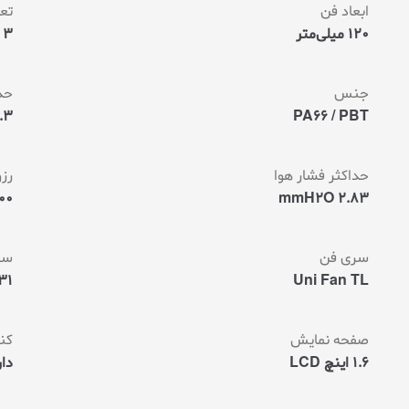
س
ابعاد فن
تع
ا
120 میلی‌متر
3 عدد
م
ت
ی
ا
جنس
حدا
ز
م
 CFM
PA66 / PBT
ش
ت
ر
ی
حداکثر فشار هوا
رز
2.83 mmH2O
400×400 
سری فن
سط
Uni Fan TL
31 دسی ب
صفحه نمایش
کنت
1.6 اینچ LCD
دار