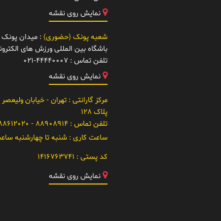
نمایش روی نقشه
شعبه پونک (حضوری)
: میدان پونک -
باشگاه بین المللی ورزش های الکتر
تلفن تماس :
021-44440007
نمایش روی نقشه
مرکز گارانتی
: تهران - خیابان ولیعصر 
پلاک 128
تلفن تماس :
88908914 - 021-88612020
ساعت کاری :
شنبه تا چهارشنبه ساعت 10 تا
کد پستی :
1416763741
نمایش روی نقشه