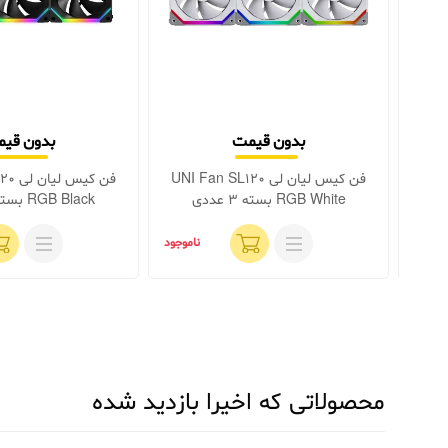
بدون قیمت
بدون قی
UNI Fan 
فن کیس لیان لی UNI Fan SL120
فن کی
RGB White بسته 3 عددی
RGB Black بسته 3 عددی
اموجود
ناموجود
محصولاتی که اخیرا بازدید شده