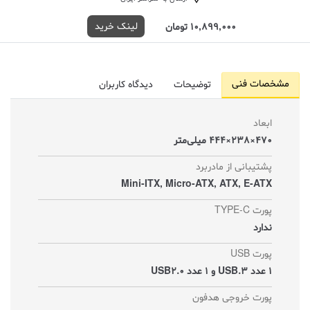
لینک خرید
10,899,000 تومان
مشخصات فنی
توضیحات
دیدگاه کاربران
ابعاد
470×238×444 میلی‌متر
پشتیبانی از مادربرد
Mini-ITX, Micro-ATX, ATX, E-ATX
پورت TYPE-C
ندارد
پورت USB
1 عدد USB.3 و 1 عدد USB2.0
پورت خروجی هدفون