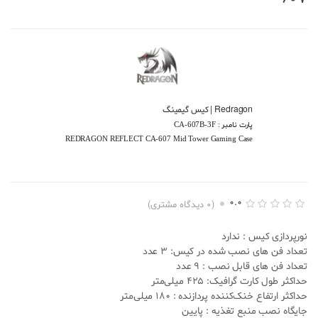
Redragon | کیس گیمینگ
پارت نامبر :
CA-607B-3F
REDRAGON REFLECT CA-607 Mid Tower Gaming Case
0.0
(
0
دیدگاه مشتری)
ا
0
م
نورپردازی کیس : ندارد
ت
ی
تعداد فن های نصب شده در کیس: 3 عدد
ا
تعداد فن های قابل نصب : 9 عدد
ز
د
حداکثر طول کارت گرافیک: 425 میلی‌متر
ه
حداکثر ارتفاع خنک‌کننده پردازنده : 180 میلی‌متر
ی
0
جایگاه نصب منبع تغذیه : پایین
.