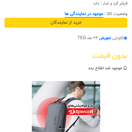
فیلتر گرد و غبار : دارد
0
0
ا
وضعیت کالا :
موجود در نمایندگی ها
ز
5
خرید از نمایندگان
ب
ر
ا
س
گارانتی
تعویض
24 ماه TEG
ا
س
ا
بدون قیمت
م
ت
ی
ا
موجود شد اطلاع بده
ز
م
ش
ت
ر
ی