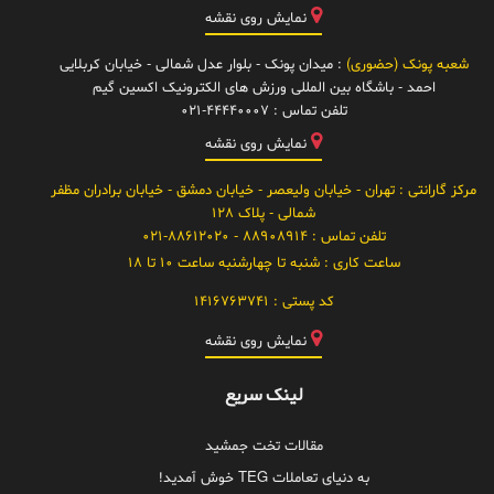
نمایش روی نقشه
شعبه پونک (حضوری)
: میدان پونک - بلوار عدل شمالی - خیابان کربلایی
احمد - باشگاه بین المللی ورزش های الکترونیک اکسین گیم
تلفن تماس :
021-44440007
نمایش روی نقشه
مرکز گارانتی
: تهران - خیابان ولیعصر - خیابان دمشق - خیابان برادران مظفر
شمالی - پلاک 128
تلفن تماس :
88908914 - 021-88612020
ساعت کاری :
شنبه تا چهارشنبه ساعت 10 تا 18
کد پستی :
1416763741
نمایش روی نقشه
لینک سریع
مقالات تخت جمشید
به دنیای تعاملات TEG خوش آمدید!