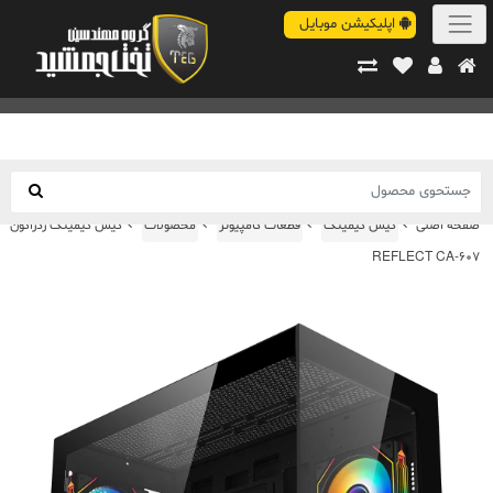
اپلیکیشن موبایل
صفحه اصلی
کیس گیمینگ
قطعات کامپیوتر
محصولات
کیس گیمینگ ردراگون
REFLECT CA-607