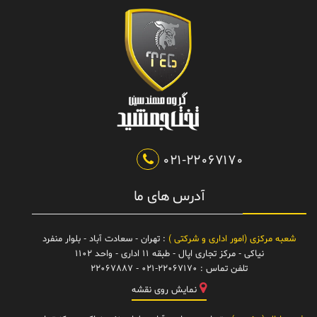
021-22067170
آدرس های ما
شعبه مرکزی (امور اداری و شرکتی )
: تهران - سعادت آباد - بلوار منفرد
نیاکی - مرکز تجاری اپال - طبقه 11 اداری - واحد 1102
تلفن تماس :
021-22067170 - 22067887
نمایش روی نقشه