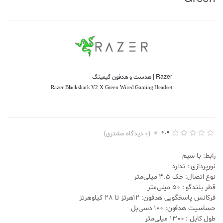
Razer | هدست و هدفون گیمینگ
Razer Blackshark V2 X Green Wired Gaming Headset
0.0
(
0
دیدگاه مشتری)
ا
0
م
رابط: با سیم
ت
ی
نورپردازی : ندارد
ا
نوع اتصال: جک 3.5 میلی‌متر
ز
د
قطر بلندگو : 50 میلی‌متر
ه
فرکانس پاسخگویی هدفون: 12هرتز تا 28 کیلوهرتز
ی
0
حساسیت هدفون:
100
دسی‌بل
.
طول کابل : 1300 میلی‌‌متر
0