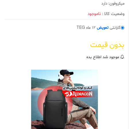
0
میکروفون: دارد
ا
ز
وضعیت کالا :
ناموجود
5
ب
ر
ا
گارانتی
تعویض
12 ماه TEG
س
ا
س
بدون قیمت
ا
م
ت
ی
موجود شد اطلاع بده
ا
ز
م
ش
ت
ر
ی