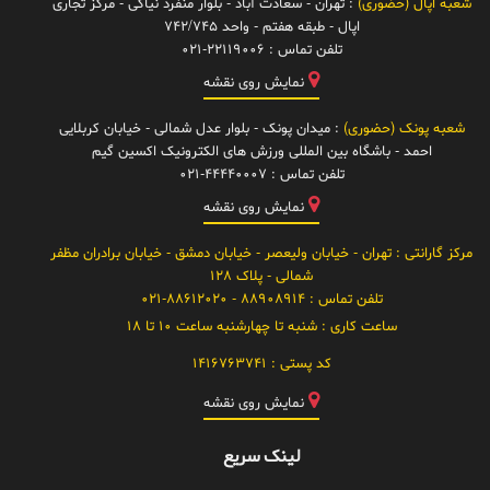
شعبه اپال (حضوری)
: تهران - سعادت آباد - بلوار منفرد نیاکی - مرکز تجاری
اپال - طبقه هفتم - واحد 742/745
تلفن تماس :
021-22119006
نمایش روی نقشه
شعبه پونک (حضوری)
: میدان پونک - بلوار عدل شمالی - خیابان کربلایی
احمد - باشگاه بین المللی ورزش های الکترونیک اکسین گیم
تلفن تماس :
021-44440007
نمایش روی نقشه
مرکز گارانتی
: تهران - خیابان ولیعصر - خیابان دمشق - خیابان برادران مظفر
شمالی - پلاک 128
تلفن تماس :
88908914 - 021-88612020
ساعت کاری :
شنبه تا چهارشنبه ساعت 10 تا 18
کد پستی :
1416763741
نمایش روی نقشه
لینک سریع