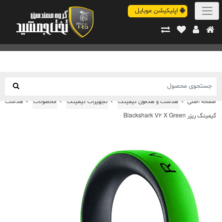
اپلیکیشن موبایل
صفحه اصلی
هدست و هدفون گیمینگ
تجهیزات گیمینگ
محصولات
هدست
گیمینگ ریزر Blackshark V2 X Green