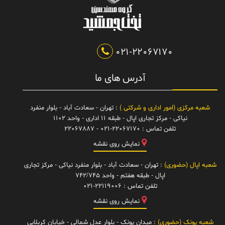
021-22067170
آدرس های ما
شعبه مرکزی (امور اداری و شرکتی )
: تهران - سعادت آباد - بلوار منفرد
نیاکی - مرکز تجاری اپال - طبقه 11 اداری - واحد 1102
تلفن تماس :
021-22067170 - 22067887
نمایش روی نقشه
شعبه اپال (حضوری)
: تهران - سعادت آباد - بلوار منفرد نیاکی - مرکز تجاری
اپال - طبقه هفتم - واحد 742/745
تلفن تماس :
021-22119006
نمایش روی نقشه
شعبه پونک (حضوری)
: میدان پونک - بلوار عدل شمالی - خیابان کربلایی