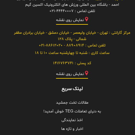
احمد - باشگاه بین المللی ورزش های الکترونیک اکسین گیم
تلفن تماس :
021-44440007
نمایش روی نقشه
مرکز گارانتی
: تهران - خیابان ولیعصر - خیابان دمشق - خیابان برادران مظفر
شمالی - پلاک 128
تلفن تماس :
88908914 - 021-88612020
ساعت کاری :
شنبه تا چهارشنبه ساعت 10 تا 18
کد پستی :
1416763741
نمایش روی نقشه
لینک سریع
مقالات تخت جمشید
به دنیای تعاملات TEG خوش آمدید!
اخذ نمایندگی
اخبار و تازه ها