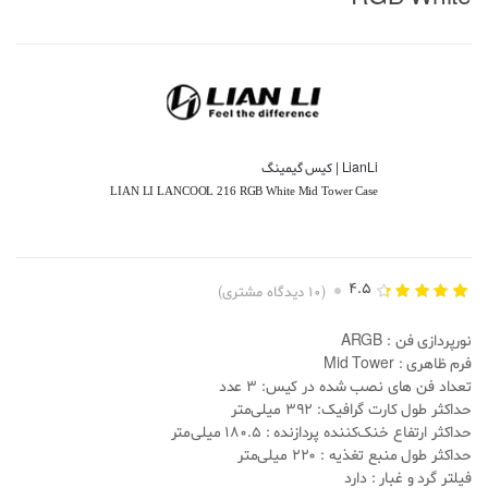
LianLi | کیس گیمینگ
LIAN LI LANCOOL 216 RGB White Mid Tower Case
4.5
(
10
دیدگاه مشتری)
10
امتیازدهی
4.50
از 5
نورپردازی فن : ARGB
براساس
امتیاز
فرم ظاهری :
Mid Tower
مشتری
تعداد فن های نصب شده در کیس: 3 عدد
حداکثر طول کارت گرافیک: 392 میلی‌متر
حداکثر ارتفاع خنک‌کننده پردازنده : 180.5 میلی‌متر
حداکثر طول منبع تغذیه : 220 میلی‌متر
فیلتر گرد و غبار : دارد