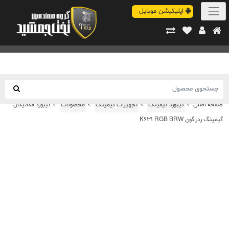
اپلیکیشن موبایل
صفحه اصلی
کیبورد گیمینگ
تجهیزات گیمینگ
محصولات
کیبورد مکانیکال
گیمینگ ردراگون K631 RGB BRW