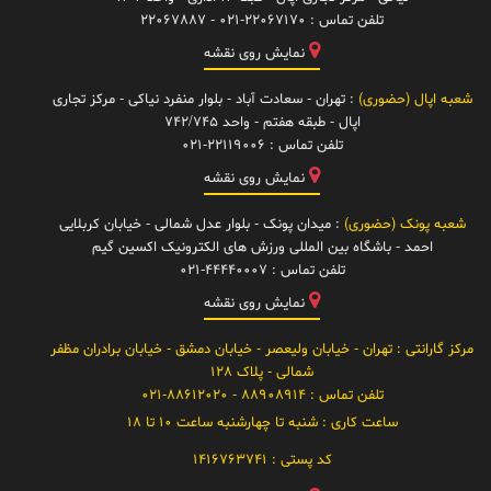
تلفن تماس :
021-22067170 - 22067887
نمایش روی نقشه
شعبه اپال (حضوری)
: تهران - سعادت آباد - بلوار منفرد نیاکی - مرکز تجاری
اپال - طبقه هفتم - واحد 742/745
تلفن تماس :
021-22119006
نمایش روی نقشه
شعبه پونک (حضوری)
: میدان پونک - بلوار عدل شمالی - خیابان کربلایی
احمد - باشگاه بین المللی ورزش های الکترونیک اکسین گیم
تلفن تماس :
021-44440007
نمایش روی نقشه
مرکز گارانتی
: تهران - خیابان ولیعصر - خیابان دمشق - خیابان برادران مظفر
شمالی - پلاک 128
تلفن تماس :
88908914 - 021-88612020
ساعت کاری :
شنبه تا چهارشنبه ساعت 10 تا 18
کد پستی :
1416763741