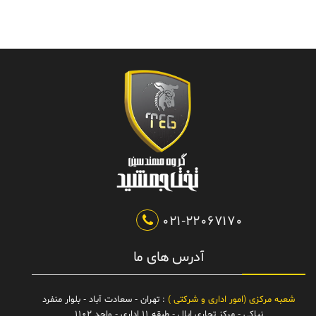
021-22067170
آدرس های ما
شعبه مرکزی (امور اداری و شرکتی )
: تهران - سعادت آباد - بلوار منفرد
نیاکی - مرکز تجاری اپال - طبقه 11 اداری - واحد 1102