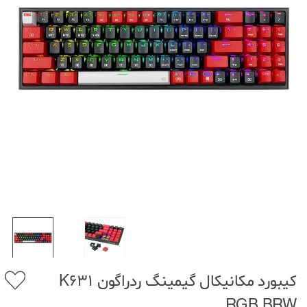
کیبورد مکانیکال گیمینگ ردراگون K631
RGB BRW