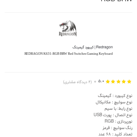
Redragon | کیبورد گیمینگ
REDRAGON K631-RGB BRW Red Switches Gaming Keyboard
5.0
(
4
دیدگاه مشتری)
4
امتیازدهی
5.00
از 5
نوع کیبورد : گیمینگ
براساس
امتیاز
نوع سوئیچ : مکانیکال
مشتری
نوع رابط: با سیم
نوع اتصال : پورت USB
نورپردازی : RGB
رنگ سوئیچ : قرمز
تعداد کلید : 68 عدد