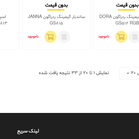
بدون قیمت
بدون قیمت
ساندبار گیمینگ ردراگون DORA
ساندبار گیمینگ ردراگون JANNA
اسپی
813
GS815
GS512 RGB
ناموجود
ناموجود
نمایش
1
تا
20
از
33
نتیجه یافت شده
لینک سریع