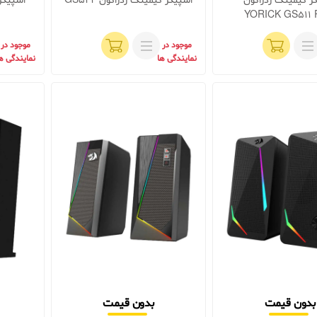
ر گیمینگ ردراگون
اسپیکر گیمینگ ردراگون GS522
YORICK GS511
موجود در
موجود در
نمایندگی ها
نمایندگی ه
بدون قیمت
بدون قیمت