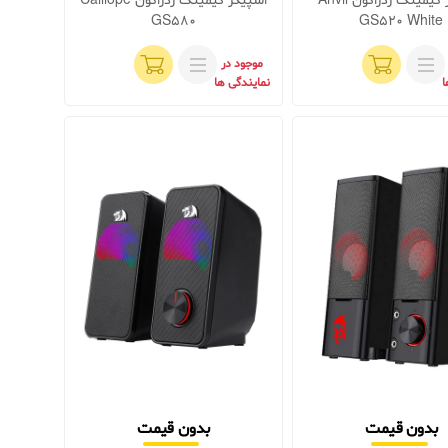
اسپیکر گیمینگ ردراگون Anvil
اسپیکر گیمینگ ردراگون Calliope
GS580
GS520 White
موجود در
ا
نمایندگی ها
بدون قیمت
بدون قیمت