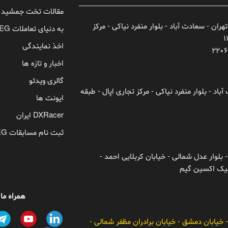
مقالات تخت جمشید
تهران - سعادت آباد - بلوار منفرد نیاکی - مرکز
به دنیای تعاملات TEG خوش آمدید!
اخذ نمایندگی
اخبار و تازه ها
گالری ویدئو
باد - بلوار منفرد نیاکی - مرکز تجاری اپال - طبقه
ایونت ها
DXRacer ایران
ثبت نام مسابقات TEG
 بلوار عدل شمالی - خیابان کربلایی احمد -
ونیک اکسین گیم
همراه ما
- خیابان دمشق - خیابان برادران مظفر شمالی -