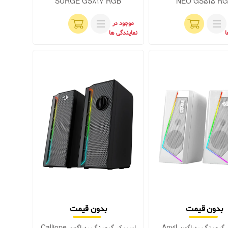
SURGE GS817 RGB
NEO GS515 R
موجود در
ا
نمایندگی ها
بدون قیمت
بدون قیمت