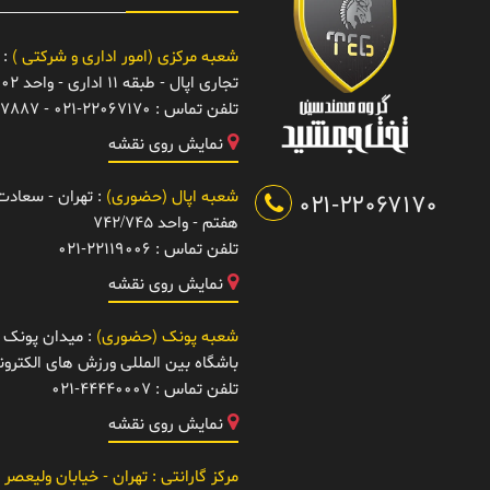
شعبه مرکزی (امور اداری و شرکتی )
: 
تجاری اپال - طبقه 11 اداری - واحد 1102
تلفن تماس :
021-22067170 - 22067887
نمایش روی نقشه
شعبه اپال (حضوری)
: تهران - سعادت آ
021-22067170
هفتم - واحد 742/745
تلفن تماس :
021-22119006
نمایش روی نقشه
شعبه پونک (حضوری)
: میدان پونک -
باشگاه بین المللی ورزش های الکتر
تلفن تماس :
021-44440007
نمایش روی نقشه
مرکز گارانتی
: تهران - خیابان ولیعصر 