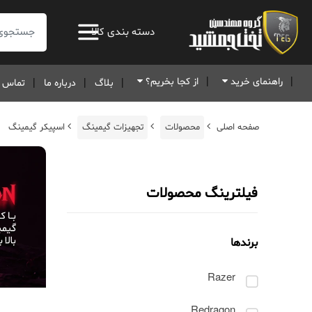
جستجو:
دسته بندی کالا
راهنمای خرید
از کجا بخریم؟
بلاگ
درباره ما
تماس ب
صفحه اصلی
محصولات
تجهیزات گیمینگ
اسپیکر گیمینگ
فیلترینگ محصولات
برندها
Razer
Redragon