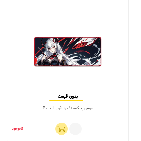
بدون قیمت
موس پد گیمینگ ردراگون P047 L
ناموجود