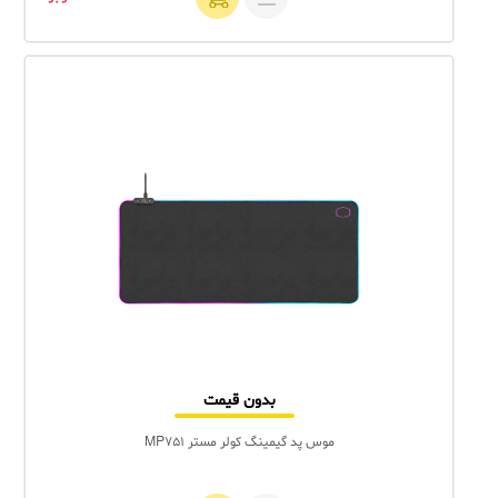
بدون قیمت
موس پد گیمینگ کولر مستر MP751