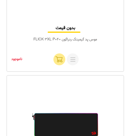
بدون قیمت
موس پد گیمینگ ردراگون FLICK 3XL P040
ناموجود