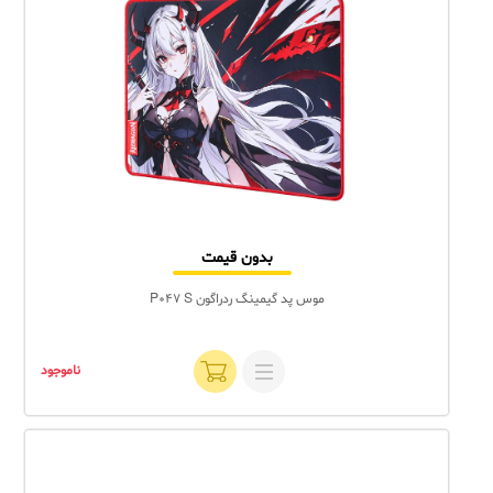
بدون قیمت
موس پد گیمینگ ردراگون P047 S
ناموجود