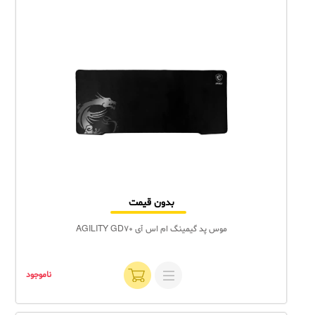
بدون قیمت
موس پد گیمینگ ام اس آی AGILITY GD70
ناموجود