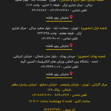
شعبه مرکزی (امور اداری و شرکتی )
: تهران - سعادت آباد - بلوار منفرد
نیاکی - مرکز تجاری اپال - طبقه 11 اداری - واحد 1102
تلفن تماس :
021-22067170 - 22067887
نمایش روی نقشه
شعبه اپال (حضوری)
: تهران - سعادت آباد - بلوار منفرد نیاکی - مرکز تجاری
اپال - طبقه هفتم - واحد 742/745
تلفن تماس :
021-22119006
نمایش روی نقشه
شعبه پونک (حضوری)
: میدان پونک - بلوار عدل شمالی - خیابان کربلایی
احمد - باشگاه بین المللی ورزش های الکترونیک اکسین گیم
تلفن تماس :
021-44440007
نمایش روی نقشه
مرکز گارانتی
: تهران - خیابان ولیعصر - خیابان دمشق - خیابان برادران مظفر
شمالی - پلاک 128
تلفن تماس :
88908914 - 021-88612020
ساعت کاری :
شنبه تا چهارشنبه ساعت 10 تا 18
کد پستی :
1416763741