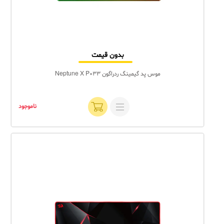
بدون قیمت
موس پد گیمینگ ردراگون Neptune X P033
ناموجود