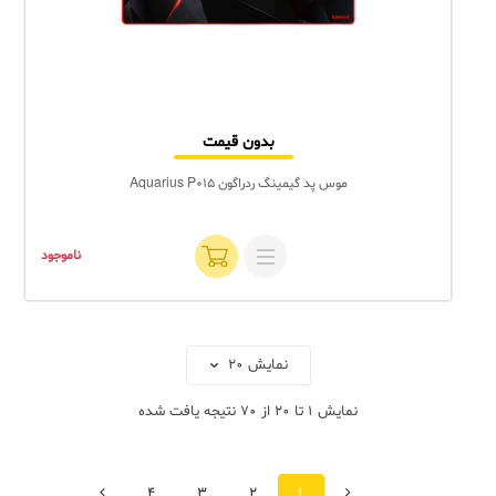
بدون قیمت
موس پد گیمینگ ردراگون Aquarius P015
ناموجود
نمایش
1
تا
20
از
70
نتیجه یافت شده
قبلی
بعدی
4
3
2
1