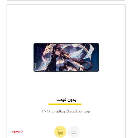
بدون قیمت
موس پد گیمینگ ردراگون P046 L
ناموجود