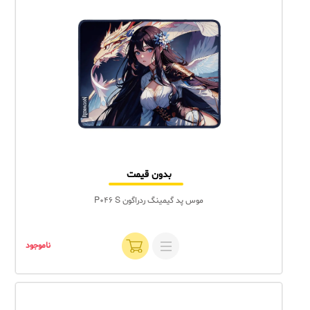
بدون قیمت
موس پد گیمینگ ردراگون P046 S
ناموجود