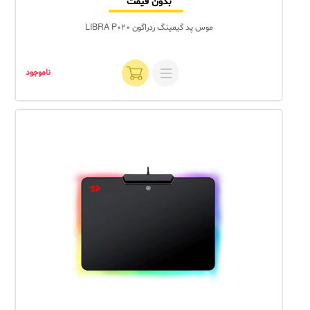
بدون قیمت
موس پد گیمینگ ردراگون LIBRA P020
ناموجود