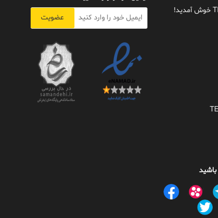
عضویت
 باشید