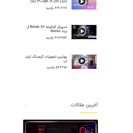
GD-3101BK 140cm LED
230277 بازدید
اسپیکر کارائوعه Break X2 از
برند Ikarao
288954 بازدید
بهترین تجهیزات گیمینگ لیان
لی
522251 بازدید
آخرین مقالات