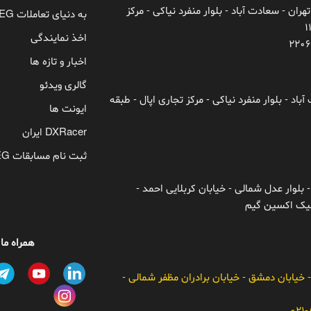
تهران - سعادت آباد - بلوار منفرد نیاکی - مرکز
به دنیای تعاملات TEG خوش آمدید!
اخذ نمایندگی
اخبار و تازه ها
گالری ویدئو
باد - بلوار منفرد نیاکی - مرکز تجاری اپال - طبقه
ایونت ها
DXRacer ایران
ثبت نام مسابقات TEG
 بلوار عدل شمالی - خیابان کربلایی احمد -
ونیک اکسین گیم
همراه ما
- خیابان دمشق - خیابان برادران مظفر شمالی -