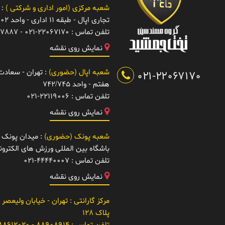
شعبه مرکزی (امور اداری و شرکتی )
: 
تجاری اپال - طبقه 11 اداری - واحد 1102
تلفن تماس :
021-22067170 - 22067887
نمایش روی نقشه
شعبه اپال (حضوری)
: تهران - سعادت آ
021-22067170
هفتم - واحد 742/745
تلفن تماس :
021-22119006
نمایش روی نقشه
شعبه پونک (حضوری)
: میدان پونک -
باشگاه بین المللی ورزش های الکتر
تلفن تماس :
021-44440007
نمایش روی نقشه
مرکز گارانتی
: تهران - خیابان ولیعصر 
پلاک 128