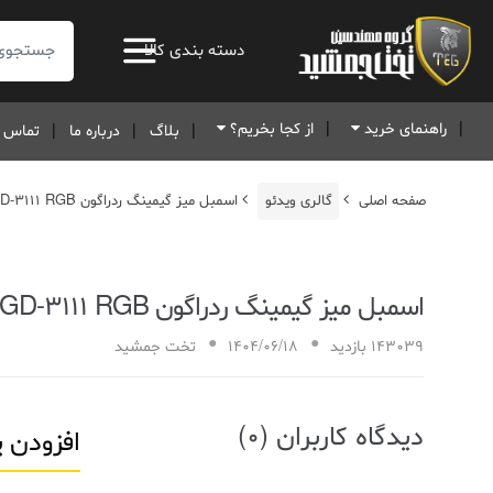
جستجو:
دسته بندی کالا
راهنمای خرید
از کجا بخریم؟
بلاگ
درباره ما
تماس ب
صفحه اصلی
گالری ویدئو
اسمبل میز گیمینگ ردراگون GD-3111 RGB
اسمبل میز گیمینگ ردراگون GD-3111 RGB
143039 بازدید
1404/06/18
تخت جمشید
دیدگاه کاربران (0)
افزودن 