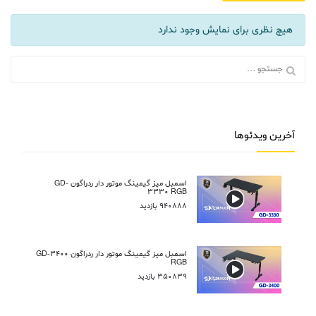
هیچ نظری برای نمایش وجود ندارد
جستجو:
آخرین ویدئوها
اسمبل میز گیمینگ موتور دار ردراگون GD-
3330 RGB
940888 بازدید
اسمبل میز گیمینگ موتور دار ردراگون GD-3400
RGB
350839 بازدید