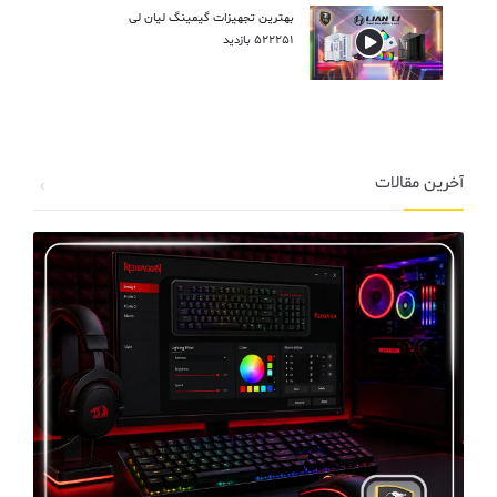
بهترین تجهیزات گیمینگ لیان لی
522251 بازدید
آخرین مقالات