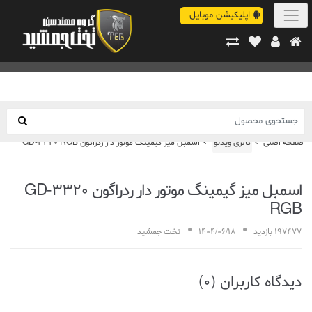
اپلیکیشن موبایل
صفحه اصلی
گالری ویدئو
اسمبل میز گیمینگ موتور دار ردراگون GD-3320 RGB
اسمبل میز گیمینگ موتور دار ردراگون GD-3320
RGB
197477 بازدید
1404/06/18
تخت جمشید
دیدگاه کاربران (0)