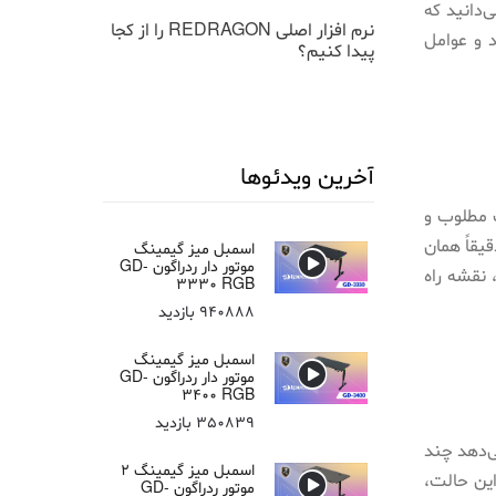
‌دانید که
بوردها
نرم افزار اصلی REDRAGON را از کجا
لوازم جانبی ضرو
 و عوامل
پیدا کنیم؟
آخرین ویدئوها
 مطلوب و
یقاً همان
اسمبل میز گیمینگ
موتور دار ردراگون GD-
 نقشه راه
3330 RGB
940888 بازدید
اسمبل میز گیمینگ
موتور دار ردراگون GD-
3400 RGB
350839 بازدید
ی‌دهد چند
اسمبل میز گیمینگ 2
این حالت،
موتور ردراگون GD-