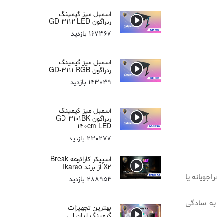
اسمبل میز گیمینگ
ردراگون GD-3112 LED
167367 بازدید
اسمبل میز گیمینگ
ردراگون GD-3111 RGB
143039 بازدید
اسمبل میز گیمینگ
ردراگون GD-3101BK
140cm LED
230277 بازدید
اسپیکر کارائوعه Break
X2 از برند Ikarao
جویانه یا
288954 بازدید
به سادگی
بهترین تجهیزات
گیمینگ لیان لی