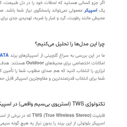
اگر جزو کسانی هستید که لحظات خود را در دل طبیعت، کنار
معرفی تازه‌ترین کیف‌های ردراگون در
نرخ فریم (FPS) چیست؟
یک
اسپیکر
معمولی نمی‌تواند پاسخگوی نیاز شما باشد. 
ایران با ترکیبی از طراحی بنج
محیطی مانند رطوبت، گرد و غبار یا ضربه، تهدیدی جدی برا
چرا این مدل‌ها را تحلیل می‌کنیم؟
ما در این بررسی به سراغ گلچینی از اسپیکرهای برند
ATA
امکانات اختصاصی برای محیط‌های
Outdoor
هستند. هدف ما
ابزاری را انتخاب کنید که هم صدای مطلوب شما را تأمین کن
شما برای انتخاب قدرتمندترین و مقاوم‌ترین اسپیکر قابل حمل
تکنولوژی TWS (استریوی بی‌سیم واقعی) در اسپیکرهای تازاتا
قابلیت
TWS (True Wireless Stereo)
که در برخی از اسپ
اسپیکر بلوتوثی از این برند را بدون نیاز به هیچ گونه سی