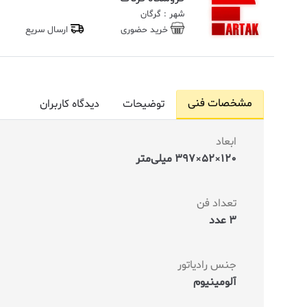
شهر : گرگان
خرید حضوری
ارسال سریع
مشخصات فنی
توضیحات
دیدگاه کاربران
ابعاد
120×52×397 میلی‌متر
تعداد فن
3 عدد
جنس رادیاتور
آلومینیوم