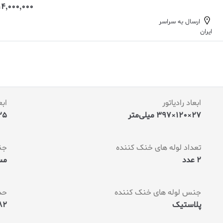
14,000,000 تومان
ارسال به سراسر
ایران
ابعاد رادیاتور
ابع
27×120×397 میلی‌متر
25×120×120 میلی
تعداد لوله های خنک کننده
جن
2 عدد
م
جنس لوله های خنک کننده
حدا
پلاستیک
 CFM