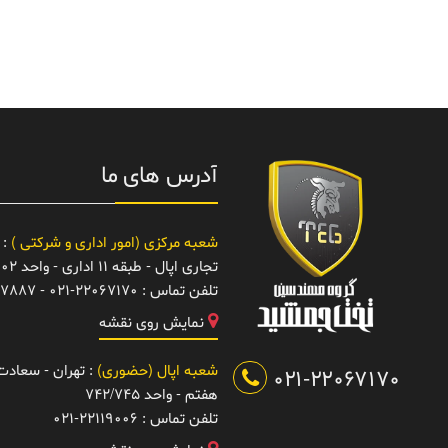
آدرس های ما
شعبه مرکزی (امور اداری و شرکتی )
: 
تجاری اپال - طبقه 11 اداری - واحد 1102
تلفن تماس :
021-22067170 - 22067887
نمایش روی نقشه
شعبه اپال (حضوری)
: تهران - سعادت آ
021-22067170
هفتم - واحد 742/745
تلفن تماس :
021-22119006