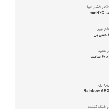
کثر فشار هوا
1.89 
ح نویز
بل
ر مفید
40 ساعت
پردازی
Rainbow AR
ع خنک کننده