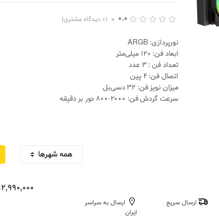
0.0
(
0
دیدگاه مشتری)
ا
0
م
نورپردازی: ARGB
ت
ابعاد فن: 120 میلی‌متر
ی
ا
تعداد فن : 3 عدد
ز
اتصال فن: 4 پین
د
ه
میزان نویز فن: 32 دسی‌بل
ی
سرعت گردش فن: 2000-800 دور بر دقیقه
0
.
0
0
ا
ز
5
ب
ر
ا
س
12,990,000 تومان
ا
س
ارسال سریع
ارسال به سراسر
ا
م
ایران
ت