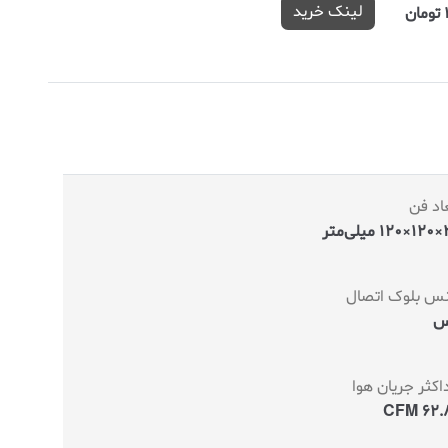
لینک خرید
اد فن
‌متر
س بلوک اتصال
س
کثر جریان هوا
62.82