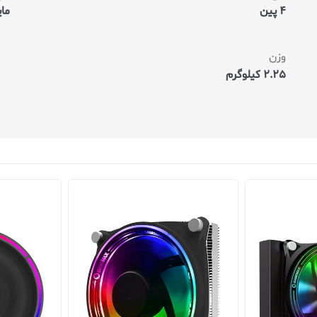
4 پین
مای
وزن
2.25 کیلوگرم