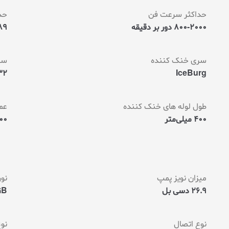
حداکثر سرعت فن
حدا
800-2000 دور بر دقیقه
mmH2O
سری خنک کننده
سط
IceBurg
32 دسی 
طول لوله های خنک کننده
عم
400 میلی‌متر
.000
میزان نویز پمپ
نور
26.9 دسی بل
GB
نوع اتصال
نو