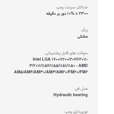
حداکثر سرعت پمپ
2300 ± 10% دور بر دقیقه
رنگ
مشکی
سوکت های قابل پشتیبانی
Intel LGA 1700/1200/2066/2011-
3/2011/1156/1155/1151/1150 - AMD
AM5/AM4/AM3+/AM3/AM2+/FM2+/FM2
مدل فن
Hydraulic bearing
نورپردازی پمپ