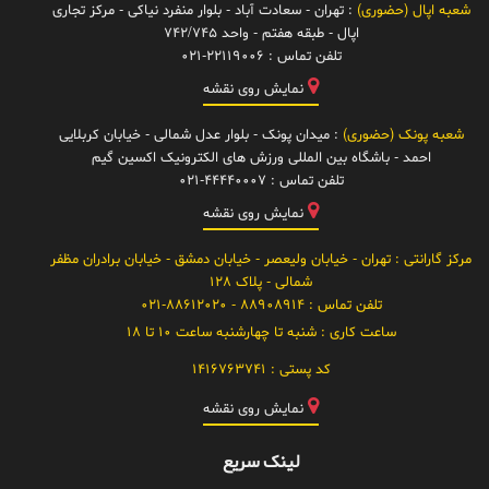
شعبه اپال (حضوری)
: تهران - سعادت آباد - بلوار منفرد نیاکی - مرکز تجاری
اپال - طبقه هفتم - واحد 742/745
تلفن تماس :
021-22119006
نمایش روی نقشه
شعبه پونک (حضوری)
: میدان پونک - بلوار عدل شمالی - خیابان کربلایی
احمد - باشگاه بین المللی ورزش های الکترونیک اکسین گیم
تلفن تماس :
021-44440007
نمایش روی نقشه
مرکز گارانتی
: تهران - خیابان ولیعصر - خیابان دمشق - خیابان برادران مظفر
شمالی - پلاک 128
تلفن تماس :
88908914 - 021-88612020
ساعت کاری :
شنبه تا چهارشنبه ساعت 10 تا 18
کد پستی :
1416763741
نمایش روی نقشه
لینک سریع