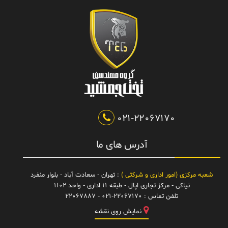
021-22067170
آدرس های ما
شعبه مرکزی (امور اداری و شرکتی )
: تهران - سعادت آباد - بلوار منفرد
نیاکی - مرکز تجاری اپال - طبقه 11 اداری - واحد 1102
تلفن تماس :
021-22067170 - 22067887
نمایش روی نقشه