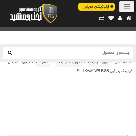
اپلیکیشن موبایل
صفحه اصلی
کیبورد گیمینگ
تجهیزات گیمینگ
محصولات
کیبورد مکانیکال
گیمینگ ردراگون Fidd K683 WB RGB