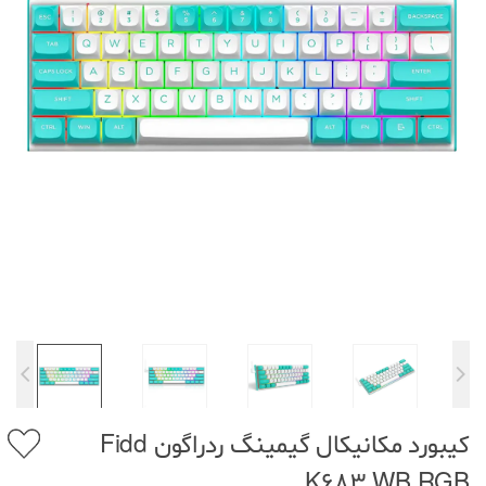
کیبورد مکانیکال گیمینگ ردراگون Fidd
K683 WB RGB