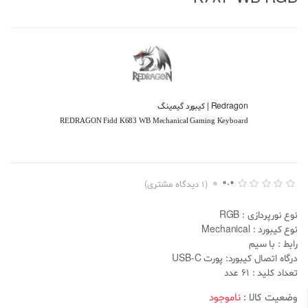
Redragon | کیبورد گیمینگ
REDRAGON Fidd K683 WB Mechanical Gaming Keyboard
0.0
(
1
دیدگاه مشتری)
ا
1
م
نوع نورپردازی : RGB
ت
ی
نوع کیبورد : Mechanical
ا
رابط : با سیم
ز
د
درگاه اتصال کیبورد: پورت USB-C
ه
تعداد کلید : 61 عدد
ی
0
.
وضعیت کالا :
ناموجود
0