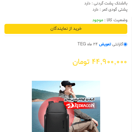
بالشتک پشت گردنی : دارد
0
0
پشتی گودی کمر : دارد
ا
ز
وضعیت کالا :
موجود
5
ب
خرید از نمایندگان
ر
ا
س
ا
گارانتی
تعویض
24 ماه TEG
س
ا
م
ت
44,900,000
تومان
ی
ا
ز
م
ش
ت
ر
ی