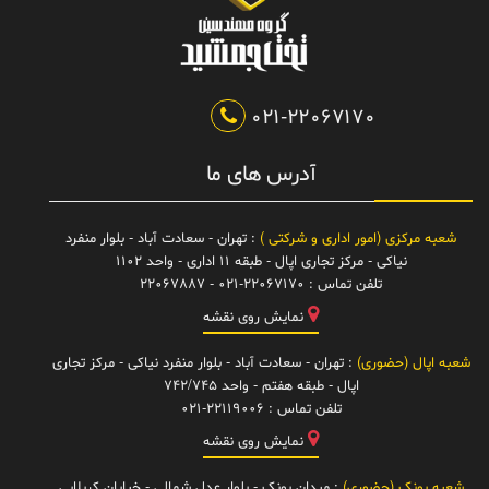
021-22067170
آدرس های ما
شعبه مرکزی (امور اداری و شرکتی )
: تهران - سعادت آباد - بلوار منفرد
نیاکی - مرکز تجاری اپال - طبقه 11 اداری - واحد 1102
تلفن تماس :
021-22067170 - 22067887
نمایش روی نقشه
شعبه اپال (حضوری)
: تهران - سعادت آباد - بلوار منفرد نیاکی - مرکز تجاری
اپال - طبقه هفتم - واحد 742/745
تلفن تماس :
021-22119006
نمایش روی نقشه
شعبه پونک (حضوری)
: میدان پونک - بلوار عدل شمالی - خیابان کربلایی