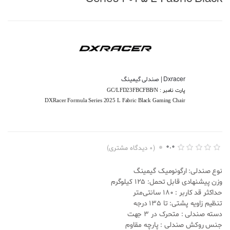
Dxracer | صندلی گیمینگ
پارت نامبر :
GC/LFD23FBCFBB/N
DXRacer Formula Series 2025 L Fabric Black Gaming Chair
0.0
(
0
دیدگاه مشتری)
ا
0
م
نوع صندلی: ارگونومیک گیمینگ
ت
ی
وزن پیشنهادی قابل تحمل: 125 کیلوگرم
ا
حداکثر قد کاربر : 180 سانتی‌متر
ز
د
تنظیم زاویه پشتی: تا 135 درجه
ه
دسته صندلی : متحرک در 3 جهت
ی
0
جنس روکش صندلی :
پارچه مقاوم
.