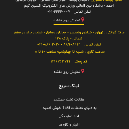
احمد - باشگاه بین المللی ورزش های الکترونیک اکسین گیم
تلفن تماس :
021-44440007
نمایش روی نقشه
مرکز گارانتی
: تهران - خیابان ولیعصر - خیابان دمشق - خیابان برادران مظفر
شمالی - پلاک 128
تلفن تماس :
88908914 - 021-88612020
ساعت کاری :
شنبه تا چهارشنبه ساعت 10 تا 18
کد پستی :
1416763741
نمایش روی نقشه
لینک سریع
مقالات تخت جمشید
به دنیای تعاملات TEG خوش آمدید!
اخذ نمایندگی
اخبار و تازه ها