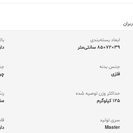
م
ت
ی
ا
ز
ربران
م
ش
ت
ابعاد بسته‌بندی
با
ر
ی
39×72×85 سانتی‌متر
دار
جنس بدنه
جن
فلزی
چرم EPU ت
حداکثر وزن توصیه شده
رن
125 کیلوگرم
مش
سری تولید
قاب
Master
دار