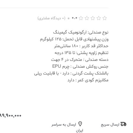
0.0
(
0
دیدگاه مشتری)
ا
0
م
نوع صندلی: ارگونومیک گیمینگ
ت
وزن پیشنهادی قابل تحمل: 125 کیلوگرم
ی
ا
حداکثر قد کاربر : 180 سانتی‌متر
ز
تنظیم زاویه پشتی: تا 135 درجه
د
ه
دسته صندلی : متحرک در 4 جهت
ی
جنس روکش صندلی :
چرم EPU
0
.
بالشتک پشت گردنی : دارد - با قابلیت ریلی
0
مکانیزم گودی کمر : دارد
0
ا
ز
5
ب
ر
ا
89,900,000 تومان
س
ا
ارسال سریع
ارسال به سراسر
س
ا
ایران