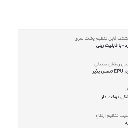
لشتک قابل تنظیم پشت سری
د - با قابلیت ریلی
س روکش صندلی
نفس پذیر
گ
کی دوخت دار
لیت تنظیم ارتفاع
د