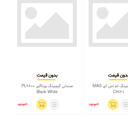
دون قیمت
بدون قیمت
صندلی گیمینگ ام اس آی MAG
صندلی گیمینگ ورتاگیر PL6800
ص
Black White
CH120
ناموجود
ناموجود