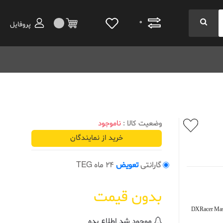
0
پروفایل
وضعیت کالا :
ناموجود
خرید از نمایندگان
گارانتی
تعویض
24 ماه TEG
بدون قیمت
DXRacer Mast
موجود شد اطلاع بده