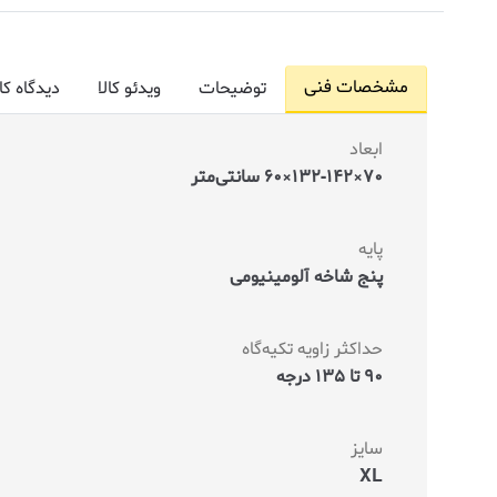
مشخصات فنی
توضیحات
ویدئو کالا
دیدگاه کا
ابعاد
70×132-142×60 سانتی‌متر
پایه
پنج شاخه آلومینیومی
حداکثر زاویه تکیه‌گاه
90 تا 135 درجه
سایز
XL