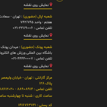
نمایش روی نقشه
شعبه اپال (حضوری)
: تهران - سعادت آ
هفتم - واحد 742/745
تلفن تماس :
021-22119006
نمایش روی نقشه
شعبه پونک (حضوری)
: میدان پونک -
باشگاه بین المللی ورزش های الکتر
تلفن تماس :
021-44440007
نمایش روی نقشه
مرکز گارانتی
: تهران - خیابان ولیعصر 
پلاک 128
تلفن تماس :
88908914 - 021-88612020
ساعت کاری :
شنبه تا چهارشنبه ساعت 10 تا
کد پستی :
1416763741