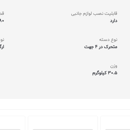
قابلیت نصب لوازم جانبی
قد
دارد
180 سانت
نوع دسته
نو
متحرک در 4 جهت
ار
وزن
30.5 کیلوگرم