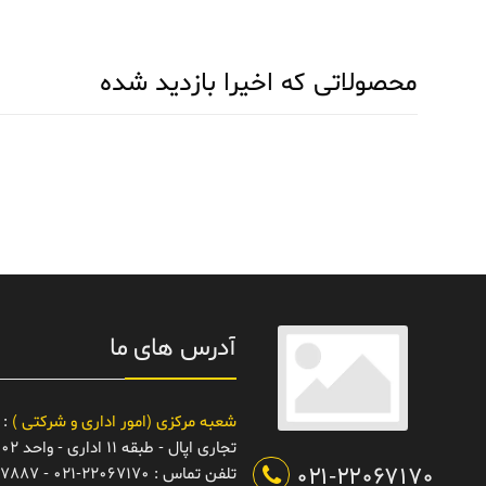
محصولاتی که اخیرا بازدید شده
آدرس های ما
شعبه مرکزی (امور اداری و شرکتی )
: 
تجاری اپال - طبقه 11 اداری - واحد 1102
021-22067170
تلفن تماس :
021-22067170 - 22067887