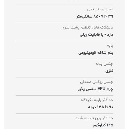
ابعاد بسته‌بندی
39×72×85 سانتی‌متر
بالشتک قابل تنظیم پشت سری
دارد - با قابلیت ریلی
پایه
پنج شاخه آلومینیومی
جنس بدنه
فلزی
جنس روکش صندلی
چرم EPU تنفس پذیر
حداکثر زاویه تکیه‌گاه
90 تا 135 درجه
حداکثر وزن توصیه شده
125 کیلوگرم