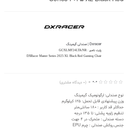
Dxracer | صندلی گیمینگ
پارت نامبر :
GC/XLMF24LTA/NR
DXRacer Master Series 2025 XL Black Red Gaming Chair
0.0
(
0
دیدگاه مشتری)
ا
0
م
نوع صندلی: ارگونومیک گیمینگ
ت
ی
وزن پیشنهادی قابل تحمل: 125 کیلوگرم
ا
حداکثر قد کاربر : 180 سانتی‌متر
ز
د
تنظیم زاویه پشتی: تا 135 درجه
ه
دسته صندلی : متحرک در 4 جهت
ی
0
جنس روکش صندلی :
چرم EPU
.