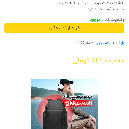
بالشتک پشت گردنی : دارد - با قابلیت ریلی
0
0
مکانیزم گودی کمر : دارد
ا
ز
وضعیت کالا :
موجود
5
ب
خرید از نمایندگان
ر
ا
س
ا
گارانتی
تعویض
24 ماه TEG
س
ا
م
ت
81,900,000
تومان
ی
ا
ز
م
ش
ت
ر
ی