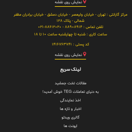
نمایش روی نقشه
مرکز گارانتی
: تهران - خیابان ولیعصر - خیابان دمشق - خیابان برادران مظفر
شمالی - پلاک 128
تلفن تماس :
88908914 - 021-88612020
ساعت کاری :
شنبه تا چهارشنبه ساعت 10 تا 18
کد پستی :
1416763741
نمایش روی نقشه
لینک سریع
مقالات تخت جمشید
به دنیای تعاملات TEG خوش آمدید!
اخذ نمایندگی
اخبار و تازه ها
گالری ویدئو
ایونت ها