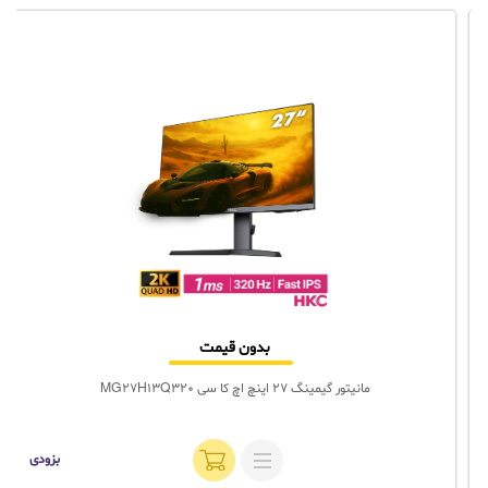
بدون قیمت
مانیتور گیمینگ 27 اینچ اچ کا سی MG27H13Q320
بزودی