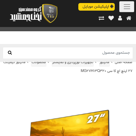
اپلیکیشن موبایل
صفحه اصلی
مانیتور
تجهیزات نورپردازی و نمایشگر
محصولات
مانیتور گیمینگ
27 اینچ اچ کا سی MG27H13Q320