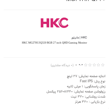
HKC | مانیتور
HKC MG27H13Q320 RGB 27 inch QHD Gaming Monitor
0.0
(
0
دیدگاه مشتری)
ا
0
م
اندازه صفحه نمایش: 27 اینچ
ت
ی
نوع پنل: Fast IPS
ا
زمان پاسخگویی: 1 میلی ثانیه
ز
د
رزولوشن صفحه نمایش: 2560x1440 پیکسل
ه
شدت روشنایی: 320 نیت
ی
0
نرخ بازیابی : 320 هرتز
.
0