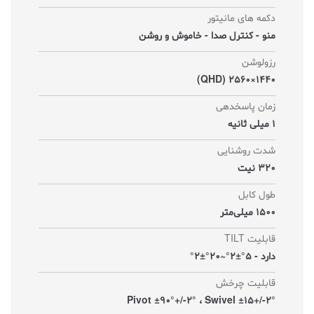
دکمه های مانیتور
منو - کنترل صدا - خاموش و روشن
رزولوشن
1440×2560 (QHD)
زمان پاسخدهی
1 میلی ثانیه
شدت روشنایی
320 نیت
طول کابل
1500 میلی‌متر
قابلیت TILT
دارد - 5°±2°~20°±2°
قابلیت چرخش
Pivot ±90°+/-2° ، Swivel ±15+/-2°