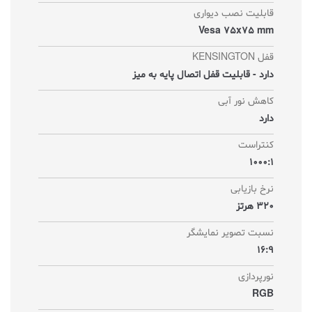
قابلیت نصب دیواری
Vesa 75x75 mm
قفل KENSINGTON
دارد - قابلیت قفل اتصال پایه به میز
کاهش نور آبی
دارد
کنتراست
1000:1
نرخ بازیابی
320 هرتز
نسبت تصویر نمایشگر
16:9
نورپردازی
RGB