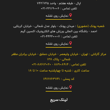
اپال - طبقه هفتم - واحد 742/745
تلفن تماس :
021-22119006
نمایش روی نقشه
شعبه پونک (حضوری)
: میدان پونک - بلوار عدل شمالی - خیابان کربلایی
احمد - باشگاه بین المللی ورزش های الکترونیک اکسین گیم
تلفن تماس :
021-44440007
نمایش روی نقشه
مرکز گارانتی
: تهران - خیابان ولیعصر - خیابان دمشق - خیابان برادران مظفر
شمالی - پلاک 128
تلفن تماس :
88908914 - 021-88612020
ساعت کاری :
شنبه تا چهارشنبه ساعت 10 تا 18
کد پستی :
1416763741
نمایش روی نقشه
لینک سریع