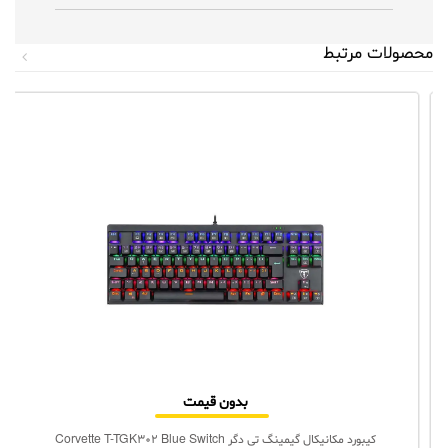
محصولات مرتبط
بدون قیمت
کیبورد مکانیکال گیمینگ تی دگر Corvette T-TGK302 Blue Switch