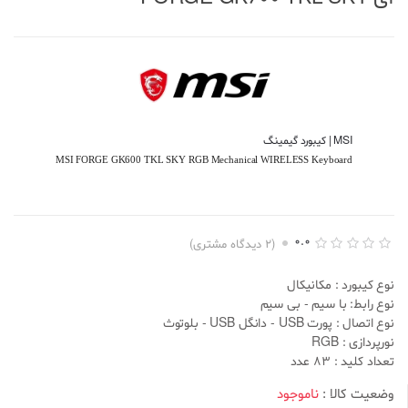
MSI | کیبورد گیمینگ
MSI FORGE GK600 TKL SKY RGB Mechanical WIRELESS Keyboard
0.0
(
2
دیدگاه مشتری)
ا
2
م
نوع کیبورد : مکانیکال
ت
ی
نوع رابط: با سیم - بی سیم
ا
نوع اتصال : پورت USB - دانگل USB - بلوتوث
ز
د
نورپردازی : RGB
ه
تعداد کلید : 83 عدد
ی
0
.
وضعیت کالا :
ناموجود
0