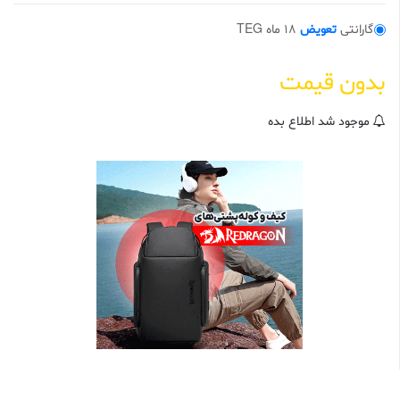
0
ا
گارانتی
تعویض
18 ماه TEG
ز
5
ب
ر
بدون قیمت
ا
س
ا
س
موجود شد اطلاع بده
ا
م
ت
ی
ا
ز
م
ش
ت
ر
ی