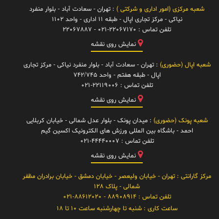
شعبه مرکزی (امور اداری و شرکتی )
: تهران - سعادت آباد - بلوار منفرد
نیاکی - مرکز تجاری اپال - طبقه 11 اداری - واحد 1102
تلفن تماس :
021-22067170 - 22067887
نمایش روی نقشه
شعبه اپال (حضوری)
: تهران - سعادت آباد - بلوار منفرد نیاکی - مرکز تجاری
اپال - طبقه هفتم - واحد 742/745
تلفن تماس :
021-22119006
نمایش روی نقشه
شعبه پونک (حضوری)
: میدان پونک - بلوار عدل شمالی - خیابان کربلایی
احمد - باشگاه بین المللی ورزش های الکترونیک اکسین گیم
تلفن تماس :
021-44440007
نمایش روی نقشه
مرکز گارانتی
: تهران - خیابان ولیعصر - خیابان دمشق - خیابان برادران مظفر
شمالی - پلاک 128
تلفن تماس :
88908914 - 021-88612020
ساعت کاری :
شنبه تا چهارشنبه ساعت 10 تا 18