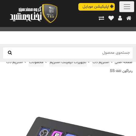
اپلیکیشن موبایل
صفحه اصلی
استریم دک
تجهیزات گیمینگ استریم
محصولات
استریم دک
ردراگون SS-551