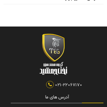
021-22067170
آدرس های ما