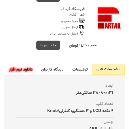
فروشگاه فرتاک
شهر : گرگان
خرید حضوری
ارسال سریع
ارسال به سراسر ایران
لینک خرید
11,200,000 تومان
مشخصات فنی
توضیحات
دیدگاه کاربران
دانلود نرم افزار
ابعاد
131×80×38 سانتی‌متر
تعداد کلید
6 دکمه LCD و 3 دستگیره کنترلی/Knob
جنس