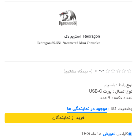
Redragon | استریم دک
Redragon SS-551 Streamcraft Mini Controler
0.0
(
0
دیدگاه مشتری)
ا
0
م
نوع رابط : باسیم
ت
ی
نوع اتصال : پورت USB-C
ا
تعداد دکمه : 9 عدد
ز
د
ه
وضعیت کالا :
موجود در نمایندگی ها
ی
0
خرید از نمایندگان
.
0
0
ا
گارانتی
تعویض
18 ماه TEG