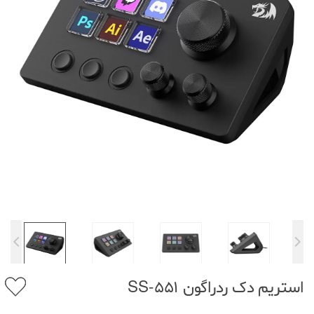
استریم دک ردراگون SS-551