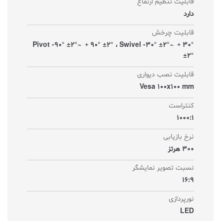
قابلیت تنظیم ارتفاع
دارد
قابلیت چرخش
Pivot -90° ±2°~ ﹢90° ±2° ، Swivel -30° ±2°~ ﹢30°
±2°
قابلیت نصب دیواری
Vesa 100x100 mm
کنتراست
1000:1
نرخ بازیابی
300 هرتز
نسبت تصویر نمایشگر
16:9
نورپردازی
LED