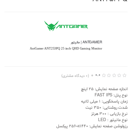
ANTGAMER | مانیتور
AntGamer ANT253PQ 25 inch QHD Gaming Monitor
0.0
(
0
دیدگاه مشتری)
ا
0
م
اندازه صفحه نمایش: 25 اینچ
ت
ی
نوع پنل: FAST IPS
ا
زمان پاسخگویی: 1 میلی ثانیه
ز
د
شدت روشنایی: 350 نیت
ه
نرخ بازیابی : 300 هرتز
ی
0
نوع مانیتور : LED
.
رزولوشن صفحه نمایش: 2560x1440 پیکسل
0
0