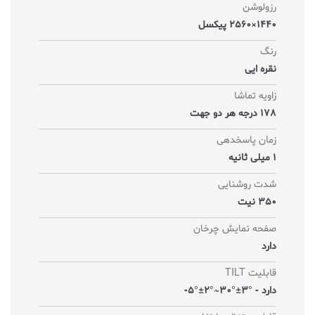
رزولوشن
1440×2560 پیکسل
رنگ
نقره ایی
زاویه تماشا
178 درجه هر دو جهت
زمان پاسخدهی
1 میلی ثانیه
شدت روشنایی
350 نیت
صفحه نمایش چرخان
دارد
قابلیت TILT
دارد - °3±°30~°2±°5-