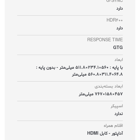
G-SYNC
دارد
HDR400
دارد
RESPONSE TIME
GTG
ابعاد
با پایه : 560×234.1×511.8 میلی‌متر - بدون پایه :
64.8×311.4×560.8 میلی‌متر
ابعاد بسته‌بندی
457×158×767 میلی‌متر
اسپیکر
ندارد
اقلام همراه
آداپتور - کابل HDMI