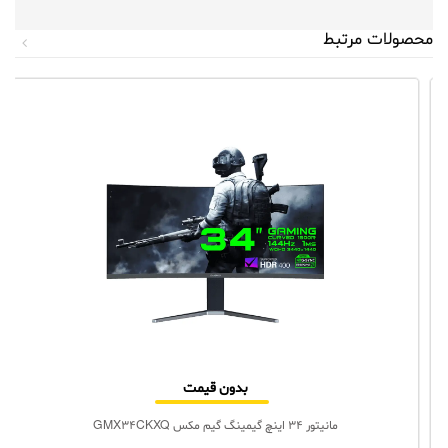
محصولات مرتبط
بدون قیمت
مانیتور 34 اینچ گیمینگ گیم‌ مکس GMX34CKXQ