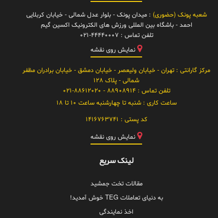
شعبه پونک (حضوری)
: میدان پونک - بلوار عدل شمالی - خیابان کربلایی
احمد - باشگاه بین المللی ورزش های الکترونیک اکسین گیم
تلفن تماس :
021-44440007
نمایش روی نقشه
مرکز گارانتی
: تهران - خیابان ولیعصر - خیابان دمشق - خیابان برادران مظفر
شمالی - پلاک 128
تلفن تماس :
88908914 - 021-88612020
ساعت کاری :
شنبه تا چهارشنبه ساعت 10 تا 18
کد پستی :
1416763741
نمایش روی نقشه
لینک سریع
مقالات تخت جمشید
به دنیای تعاملات TEG خوش آمدید!
اخذ نمایندگی