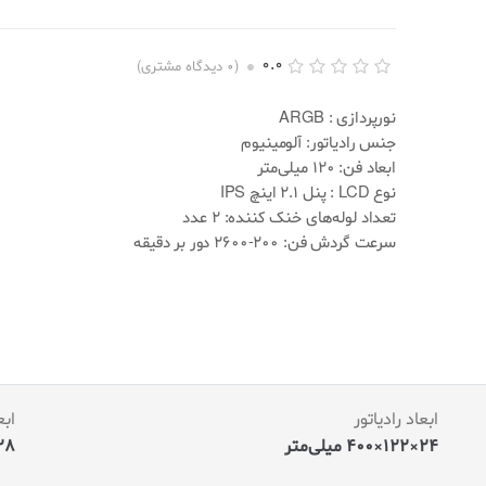
0.0
(
0
دیدگاه مشتری)
ا
0
م
نورپردازی : ARGB
ت
جنس رادیاتور: آلومینیوم
ی
ا
ابعاد فن: 120 میلی‌متر
ز
نوع LCD : پنل
2.1 اینچ
IPS
د
ه
تعداد لوله‌های خنک کننده: 2 عدد
ی
سرعت گردش فن: 200-2600 دور بر دقیقه
0
.
0
0
ا
ز
5
ب
ر
ا
ابعاد رادیاتور
ابع
س
ا
24×122×400 میلی‌متر
28×120×124 میلی
س
ا