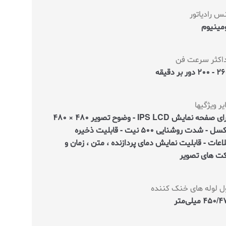
 رادیاتور
مینیوم
اکثر سرعت فن
 دور بر دقیقه
ر ویژگیها
دارای صفحه نمایش IPS LCD - وضوح تصویر 480 × 480
پیکسل - شدت روشنایی 500 نیت - قابلیت ذخیره
اعات - قابلیت نمایش دمای پردازنده ، متن ، زمان و
کت های تصویر
ل لوله های خنک کننده
450 میلی‌متر