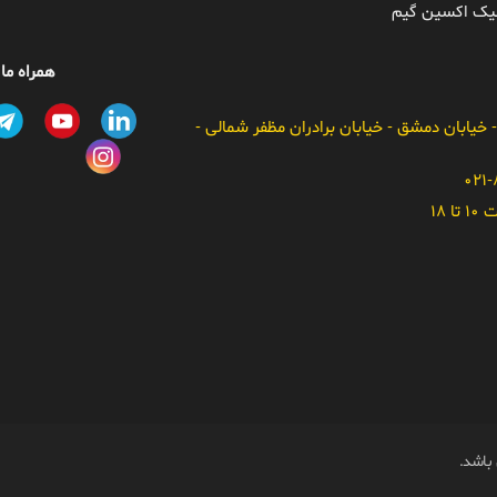
ونیک اکسین گیم
همراه ما
- خیابان دمشق - خیابان برادران مظفر شمالی -
 18
باشد.