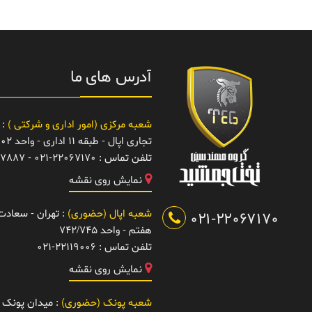
آدرس های ما
شعبه مرکزی (امور اداری و شرکتی )
: 
تجاری اپال - طبقه 11 اداری - واحد 1102
تلفن تماس :
021-22067170 - 22067887
نمایش روی نقشه
شعبه اپال (حضوری)
: تهران - سعادت آ
021-22067170
هفتم - واحد 742/745
تلفن تماس :
021-22119006
نمایش روی نقشه
شعبه پونک (حضوری)
: میدان پونک -