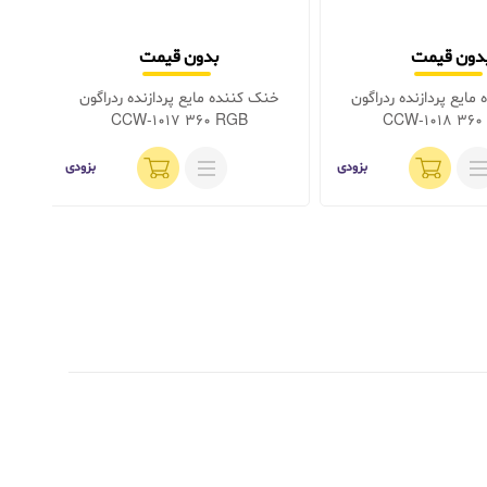
دون قیمت
بدون قیمت
مایع پردازنده ردراگون
خنک کننده مایع پردازنده ردراگون
خن
ack
CCW-1017 360 RGB
CCW-1018 360
بزودی
بزودی
موج
نماین