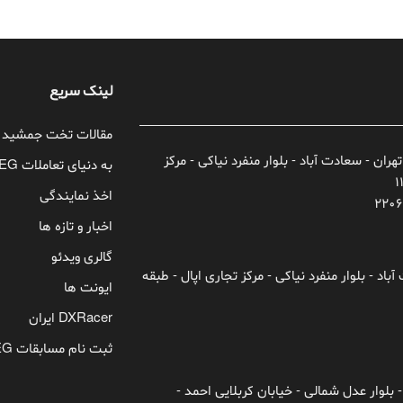
لینک سریع
مقالات تخت جمشید
تهران - سعادت آباد - بلوار منفرد نیاکی - مرکز
به دنیای تعاملات TEG خوش آمدید!
اخذ نمایندگی
اخبار و تازه ها
گالری ویدئو
باد - بلوار منفرد نیاکی - مرکز تجاری اپال - طبقه
ایونت ها
DXRacer ایران
ثبت نام مسابقات TEG
 بلوار عدل شمالی - خیابان کربلایی احمد -