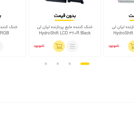
مت
بدون قیمت
ب
زنده لیان لی
خنک کننده مایع پردازنده لیان لی
خنک کننده 
 RGB
HydroShift LCD 360R Black
HydroShif
ناموجود
ناموجود