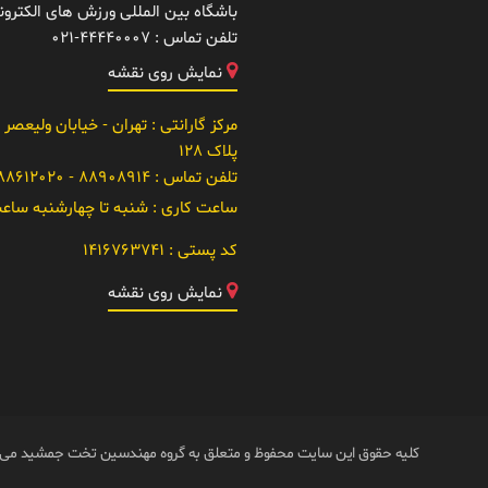
باشگاه بین المللی ورزش های الکتر
تلفن تماس :
021-44440007
نمایش روی نقشه
مرکز گارانتی
: تهران - خیابان ولیعصر 
پلاک 128
تلفن تماس :
88908914 - 021-88612020
ساعت کاری :
شنبه تا چهارشنبه ساعت 10 تا
کد پستی :
1416763741
نمایش روی نقشه
کلیه حقوق این سایت محفوظ و متعلق به گروه مهندسین تخت جمشید می 