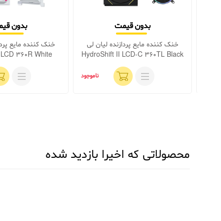
بدون قیمت
بدون قی
کننده پردازنده ردراگون CC-
خنک کننده مایع پردازنده لیان لی
خنک کننده مایع پردا
t LCD 360R White
HydroShift II LCD-C 360TL Black
بزودی
ناموجود
محصولاتی که اخیرا بازدید شده