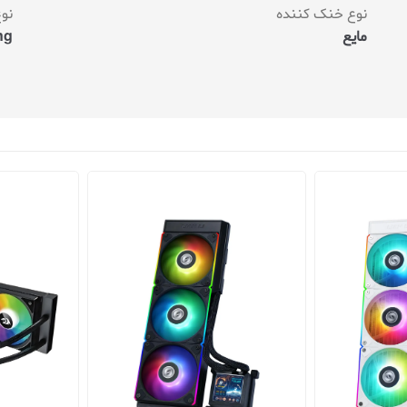
نوع خنک کننده
نو
مایع
ng