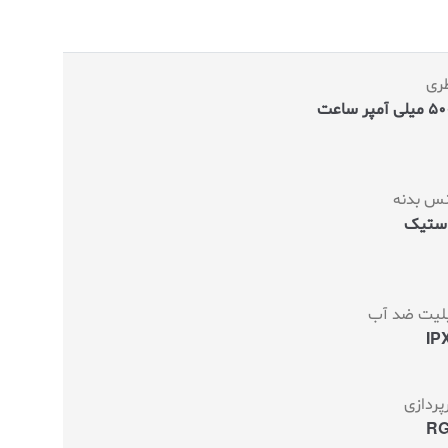
طری
‌ آمپر ساعت
س بدنه
استیک
بلیت ضد آب
IP
پردازی
R