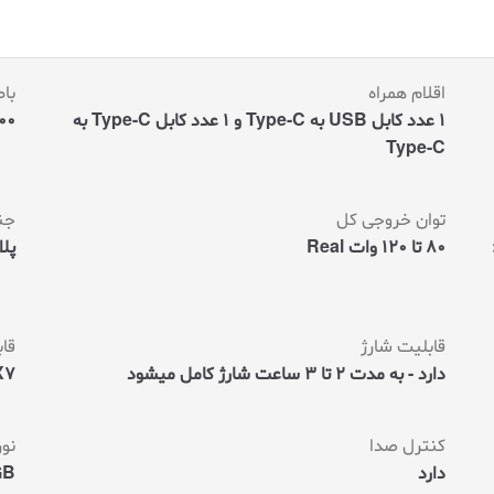
م
ت
ی
ا
ز
اقلام همراه
با
م
ش
1 عدد کابل USB به Type-C و 1 عدد کابل Type-C به
5000 میلی
ت
ر
Type-C
ی
توان خروجی کل
جن
:
80 تا 120 وات Real
پل
قابلیت شارژ
قا
دارد - به مدت 2 تا 3 ساعت شارژ کامل میشود
X7
کنترل صدا
نور
دارد
GB