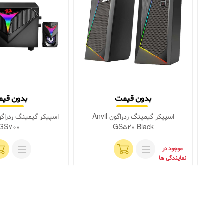
بدون قیمت
بدون قی
راگون Darknets
اسپیکر گیمینگ ردراگون Anvil
GS700
GS520 Black
اموجود
موجود در
نمایندگی ها