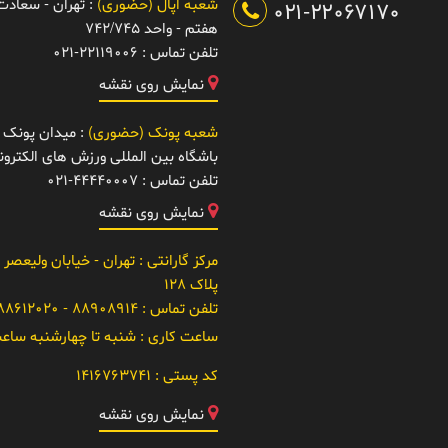
شعبه اپال (حضوری)
: تهران - سعادت آ
021-22067170
هفتم - واحد 742/745
تلفن تماس :
021-22119006
نمایش روی نقشه
شعبه پونک (حضوری)
: میدان پونک -
باشگاه بین المللی ورزش های الکتر
تلفن تماس :
021-44440007
نمایش روی نقشه
مرکز گارانتی
: تهران - خیابان ولیعصر 
پلاک 128
تلفن تماس :
88908914 - 021-88612020
ساعت کاری :
شنبه تا چهارشنبه ساعت 10 تا
کد پستی :
1416763741
نمایش روی نقشه