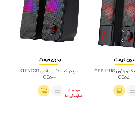
دون قیمت
بدون قیمت
اسپیکر گیمینگ ردراگون ORPHEUS
اسپیکر گیمینگ ردراگون STENTOR
GS500
GS550
موجود در
موج
نمایندگی ها
نماین