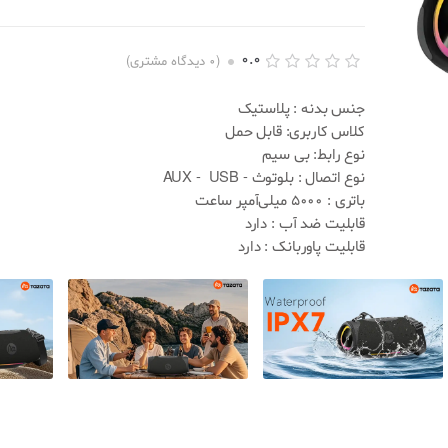
0.0
(
0
دیدگاه مشتری)
ا
0
م
جنس بدنه : پلاستیک
ت
کلاس کاربری: قابل حمل
ی
ا
نوع رابط: بی سیم
ز
نوع اتصال : بلوتوث - AUX - USB
د
ه
باتری : 5000 میلی‌آمپر ساعت
ی
قابلیت ضد آب : دارد
0
.
قابلیت پاوربانک : دارد
0
0
ا
ز
5
ب
ر
ا
س
ا
س
ا