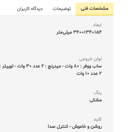
مشخصات فنی
توضیحات
دیدگاه کاربران
ابعاد
154×134×340 میلی‌متر
توان خروجی
ساب ووفر : 80 وات - میدرنج : 2 عدد 30 وات - توییتر 
2 عدد 10 وات
رنگ
مشکی
کلید
روشن و خاموش - کنترل صدا