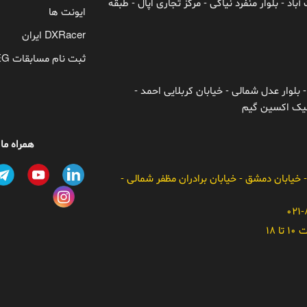
باد - بلوار منفرد نیاکی - مرکز تجاری اپال - طبقه
ایونت ها
DXRacer ایران
ثبت نام مسابقات TEG
 بلوار عدل شمالی - خیابان کربلایی احمد -
ونیک اکسین گیم
همراه ما
- خیابان دمشق - خیابان برادران مظفر شمالی -
 18