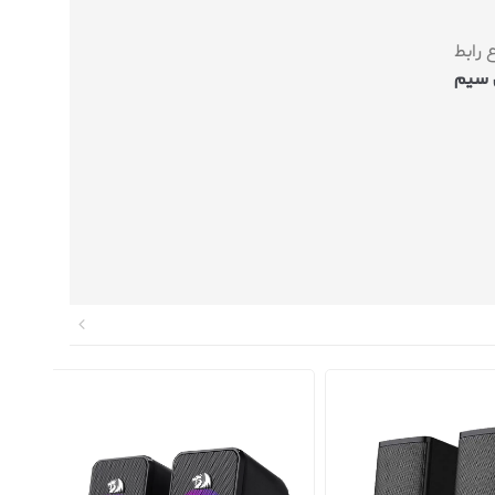
 رابط
 سیم