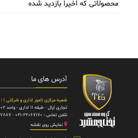
محصولاتی که اخیرا بازدید شده
آدرس های ما
شعبه مرکزی (امور اداری و شرکتی )
: 
تجاری اپال - طبقه 11 اداری - واحد 1102
تلفن تماس :
021-22067170 - 22067887
نمایش روی نقشه