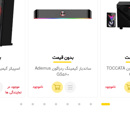
مت
بدون قیمت
ب
اسپیکر گیمینگ ردراگون TOCCATA
ساندبار گیمینگ ردراگون Adiemus
GS560
ناموجود
ناموجود
موجود در
نمایندگی ها