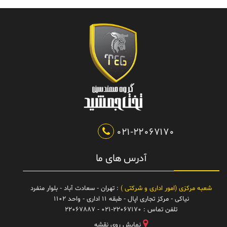
021-22067170
آدرس های ما
شعبه مرکزی (امور اداری و شرکتی )
: تهران - سعادت آباد - بلوار منفرد
نیاکی - مرکز تجاری اپال - طبقه 11 اداری - واحد 1102
تلفن تماس :
021-22067170 - 22067887
نمایش روی نقشه