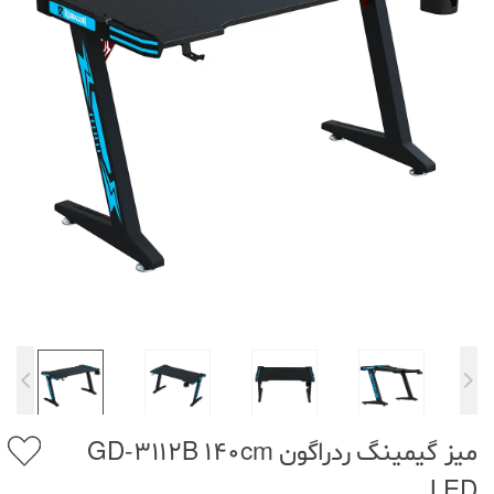
میز گیمینگ ردراگون GD-3112B 140cm
LED