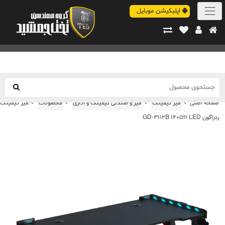
اپلیکیشن موبایل
صفحه اصلی
میز گیمینگ
میز و صندلی گیمینگ و اداری
محصولات
میز گیمینگ
ردراگون GD-3112B 140cm LED