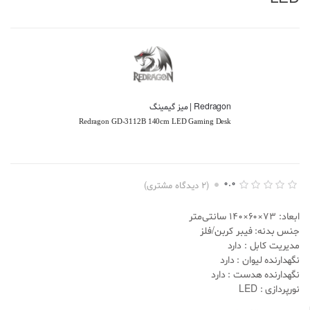
Redragon | میز گیمینگ
Redragon GD-3112B 140cm LED Gaming Desk
0.0
(
2
دیدگاه مشتری)
ا
2
م
ابعاد: 73×60×140 سانتی‌متر
ت
ی
جنس بدنه: فیبر کربن/فلز
ا
مدیریت کابل : دارد
ز
د
نگهدارنده لیوان : دارد
ه
نگهدارنده هدست : دارد
ی
0
نورپردازی : LED
.
0