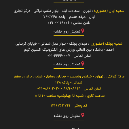
شعبه اپال (حضوری)
: تهران - سعادت آباد - بلوار منفرد نیاکی - مرکز تجاری
اپال - طبقه هفتم - واحد 742/745
تلفن تماس :
021-22119006
نمایش روی نقشه
شعبه پونک (حضوری)
: میدان پونک - بلوار عدل شمالی - خیابان کربلایی
احمد - باشگاه بین المللی ورزش های الکترونیک اکسین گیم
تلفن تماس :
021-44440007
نمایش روی نقشه
مرکز گارانتی
: تهران - خیابان ولیعصر - خیابان دمشق - خیابان برادران مظفر
شمالی - پلاک 128
تلفن تماس :
88908914 - 021-88612020
ساعت کاری :
شنبه تا چهارشنبه ساعت 10 تا 18
کد پستی :
1416763741
نمایش روی نقشه