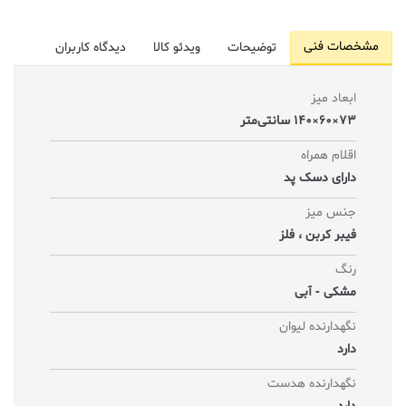
مشخصات فنی
توضیحات
ویدئو کالا
دیدگاه کاربران
ابعاد میز
73×60×140 سانتی‌متر
اقلام همراه
دارای دسک پد
جنس میز
فیبر کربن ، فلز
رنگ
مشکی - آبی
نگهدارنده لیوان
دارد
نگهدارنده هدست