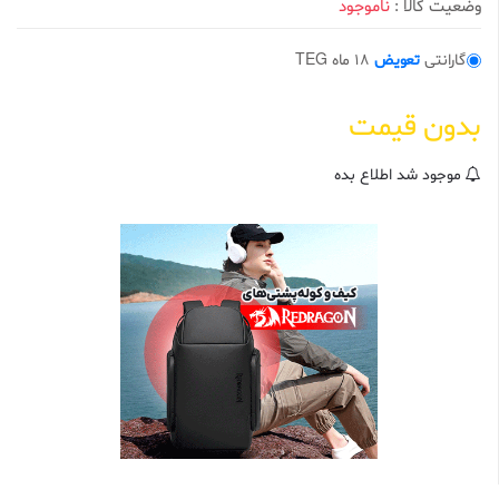
وضعیت کالا :
ناموجود
0
ا
ز
5
گارانتی
تعویض
18 ماه TEG
ب
ر
ا
بدون قیمت
س
ا
س
ا
موجود شد اطلاع بده
م
ت
ی
ا
ز
م
ش
ت
ر
ی