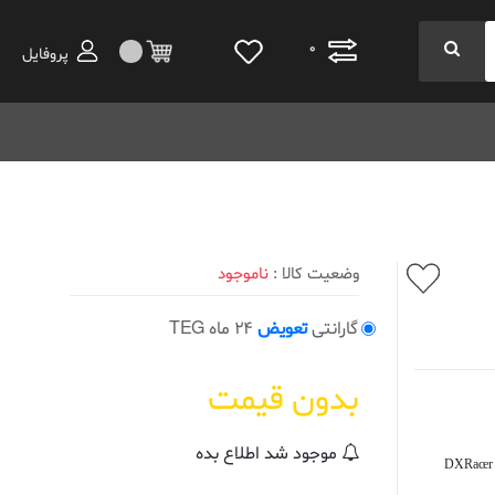
0
پروفایل
وضعیت کالا :
ناموجود
گارانتی
تعویض
24 ماه TEG
بدون قیمت
موجود شد اطلاع بده
DXRacer 