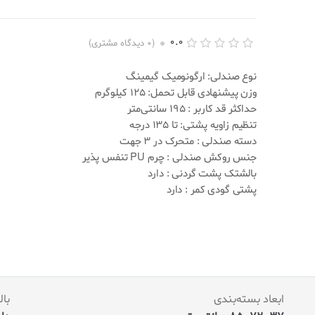
0.0
(
0
دیدگاه مشتری)
ا
0
م
نوع صندلی: ارگونومیک گیمینگ
ت
وزن پیشنهادی قابل تحمل: 125 کیلوگرم
ی
ا
حداکثر قد کاربر : 195 سانتی‌متر
ز
تنظیم زاویه پشتی: تا 135 درجه
د
ه
دسته صندلی : متحرک در 3 جهت
ی
جنس روکش صندلی :
چرم PU تنفس پذیر
0
.
بالشتک پشت گردنی : دارد
0
پشتی گودی کمر : دارد
0
ا
ز
5
ب
ر
ا
س
ا
س
ابعاد بسته‌بندی
با
ا