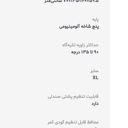
59.5×135-140×70 سانتی‌متر
پایه
پنج شاخه آلومینیومی
حداکثر زاویه تکیه‌گاه
90 تا 135 درجه
سایز
XL
قابلیت تنظیم پشتی صندلی
دارد
محافظ قابل تنظیم گودی کمر