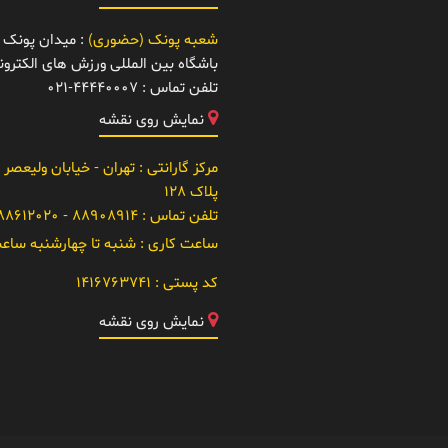
شعبه پونک (حضوری)
: میدان پونک -
باشگاه بین المللی ورزش های الکتر
تلفن تماس :
021-44440007
نمایش روی نقشه
مرکز گارانتی
: تهران - خیابان ولیعصر 
پلاک 128
تلفن تماس :
88908914 - 021-88612020
ساعت کاری :
شنبه تا چهارشنبه ساعت 10 تا
کد پستی :
1416763741
نمایش روی نقشه