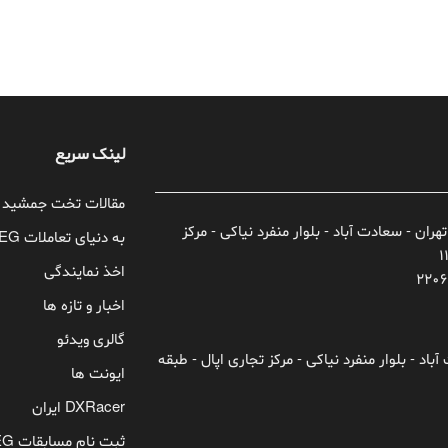
لینک سریع
مقالات تخت جمشید
تهران - سعادت آباد - بلوار منفرد نیاکی - مرکز
به دنیای تعاملات TEG خوش آمدید!
اخذ نمایندگی
اخبار و تازه ها
گالری ویدئو
باد - بلوار منفرد نیاکی - مرکز تجاری اپال - طبقه
ایونت ها
DXRacer ایران
ثبت نام مسابقات TEG