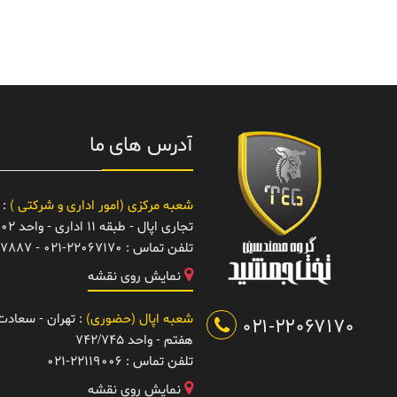
آدرس های ما
شعبه مرکزی (امور اداری و شرکتی )
: 
تجاری اپال - طبقه 11 اداری - واحد 1102
تلفن تماس :
021-22067170 - 22067887
نمایش روی نقشه
شعبه اپال (حضوری)
: تهران - سعادت آ
021-22067170
هفتم - واحد 742/745
تلفن تماس :
021-22119006
نمایش روی نقشه