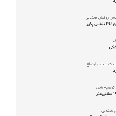
د
س روکش صندلی
نفس پذیر
گ
کی
لیت تنظیم ارتفاع
د
 توصیه شده
ی‌متر
ع صندلی