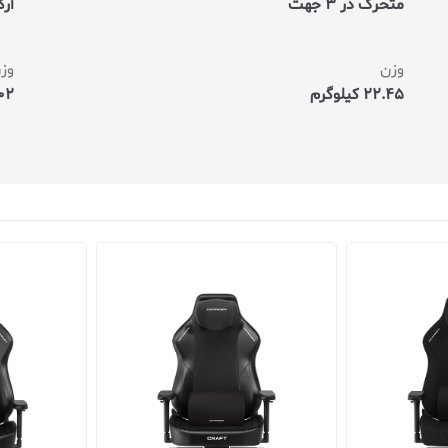
متحرک در 3 جهت
ار
وزن
وز
22.45 کیلوگرم
34.02