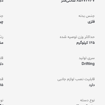
37×72×85 سانتی‌متر
دار
م
ت
ی
ا
جنس بدنه
جن
ز
م
فلزی
چرم PU ت
ش
ت
ر
ی
حداکثر وزن توصیه شده
رن
125 کیلوگرم
مش
سری تولید
قاب
Drifting
دار
قابلیت نصب لوازم جانبی
قد
دارد
195 سانت
نوع دسته
نو