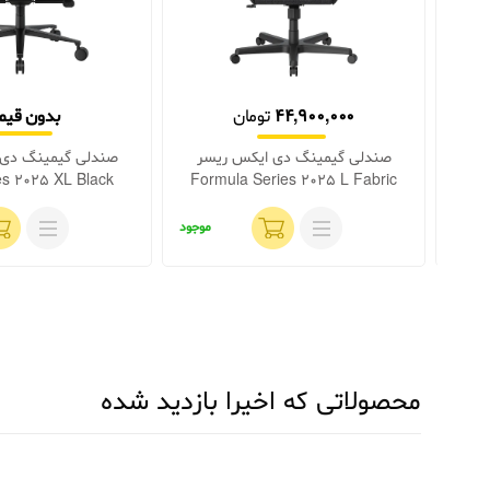
44,900,000
تومان
بدون قی
سر
صندلی گیمینگ دی ایکس ریسر
صندلی گیمینگ دی 
es 2025 XL Black
Formula Series 2025 L Fabric
For
Fabric
Black
موجود
موجود
محصولاتی که اخیرا بازدید شده